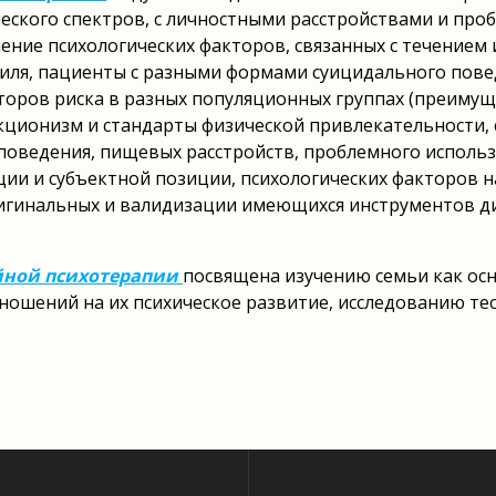
ского спектров, с личностными расстройствами и про
чение психологических факторов, связанных с течением
филя, пациенты с разными формами суицидального пове
ров риска в разных популяционных группах (преимуще
ционизм и стандарты физической привлекательности,
оведения, пищевых расстройств, проблемного использ
и и субъектной позиции, психологических факторов на
игинальных и валидизации имеющихся инструментов ди
йной психотерапии
посвящена изучению семьи как осн
ношений на их психическое развитие, исследованию т