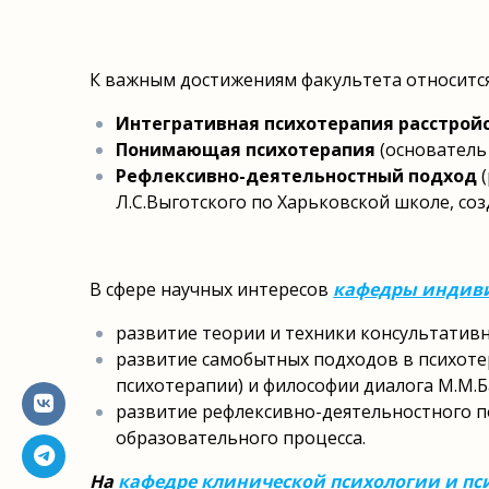
К важным достижениям факультета относится
Интегративная психотерапия расстрой
Понимающая психотерапия
(основатель
Рефлексивно-деятельностный подход
(
Л.С.Выготского по Харьковской школе, со
В сфере научных интересов
кафедры индиви
развитие теории и техники консультативн
развитие самобытных подходов в психоте
психотерапии) и философии диалога М.М.Б
развитие рефлексивно-деятельностного п
образовательного процесса.
На
кафедре клинической психологии и пс