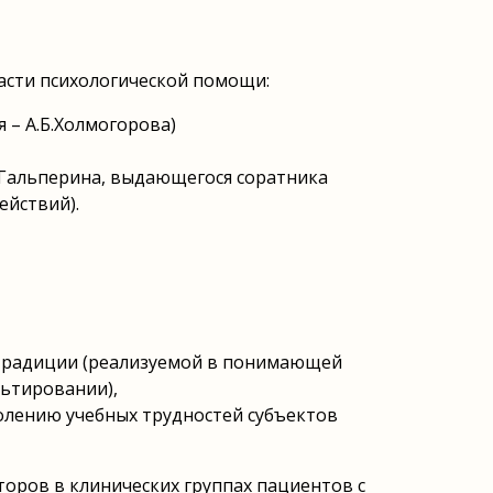
асти психологической помощи:
 – А.Б.Холмогорова)
Я.Гальперина, выдающегося соратника
ействий).
 традиции (реализуемой в понимающей
льтировании),
олению учебных трудностей субъектов
торов в клинических группах пациентов с