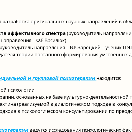
 разработка оригинальных научных направлений в обл
ств аффективного спектра
(руководитель направления
 направления – Ф.Е.Василюк)
руководитель направления – В.К.Зарецкий – ученик П.
здателя теории поэтапного формирования умственных д
дуальной и групповой психотерапии
находится:
ой психологии,
рапии, основанных на базе культурно-деятельностной
ахтина (реализуемой в диалогическом подходе в консу
одхода в психологическом консультировании по преод
ихотерапии
ведутся исследования психологических фак