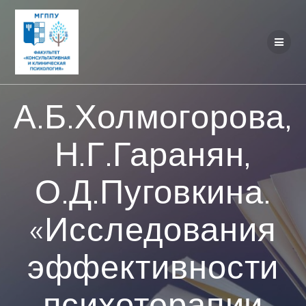
Перейти
к
контенту
А.Б.Холмогорова,
Н.Г.Гаранян,
О.Д.Пуговкина.
«Исследования
эффективности
психотерапии