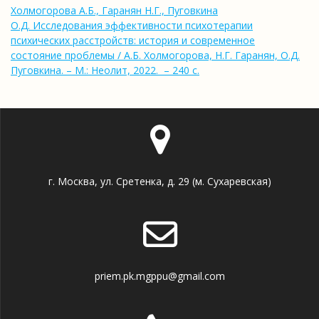
Холмогорова А.Б., Гаранян Н.Г., Пуговкина
О.Д. Исследования эффективност
и психотерапии
психических расстройств: история и современное
состояние проблемы / А.Б. Холмогорова, Н.Г. Гаранян, О.Д.
Пуговкина. – М.: Неолит, 2022. – 240 с.
г. Москва, ул. Сретенка, д. 29 (м. Сухаревская)
priem.pk.mgppu@gmail.com