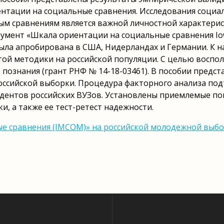
нтации на социальные сравнения. Исследования социал
м сравнениям является важной личностной характерис
умент «Шкала ориентации на социальные сравнения Io
была апробирована в США, Нидерландах и Германии. К 
ой методики на российской популяции. С целью воспол
познания (грант РНФ № 14-18-03461). В пособии предс
ссийской выборки. Процедура факторного анализа под
дентов российских ВУЗов. Установлены приемлемые пок
, а также ее тест-ретест надежности.
сравнения (IМСОМ)» на российской молодежной выборке :