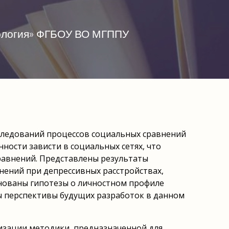
хология» ФГБОУ ВО МГППУ
сследований процессов социальных сравнений
ности зависти в социальных сетях, что
равнений. Представлены результаты
нений при депрессивных расстройствах,
нованы гипотезы о личностном профиле
ы перспективы будущих разработок в данном
изации методики, предназначенной для