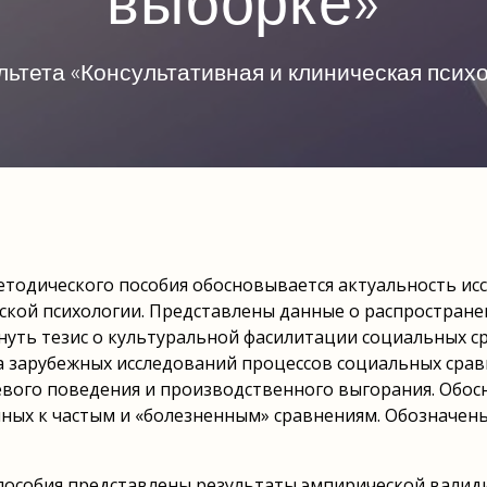
выборке»
ьтета «Консультативная и клиническая пси
етодического пособия обосновывается актуальность и
ской психологии. Представлены данные о распространен
нуть тезис о культуральной фасилитации социальных с
 зарубежных исследований процессов социальных срав
вого поведения и производственного выгорания. Обос
нных к частым и «болезненным» сравнениям. Обозначен
 пособия представлены результаты эмпирической валид