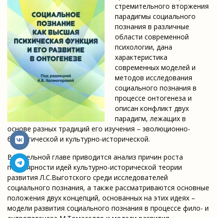
стремительного вторжения
парадигмы социального
познания в различные
области современной
психологии, дана
характеристика
современных моделей и
методов исследования
социального познания в
процессе онтогенеза и
описан конфликт двух
парадигм, лежащих в
основе разных традиций его изучения – эволюционно-
биологической и культурно-исторической.
В отдельной главе приводится анализ причин роста
популярности идей культурно-исторической теории
развития Л.С.Выготского среди исследователей
социального познания, а также рассматриваются основные
положения двух концепций, основанных на этих идеях –
модели развития социального познания в процессе фило- и