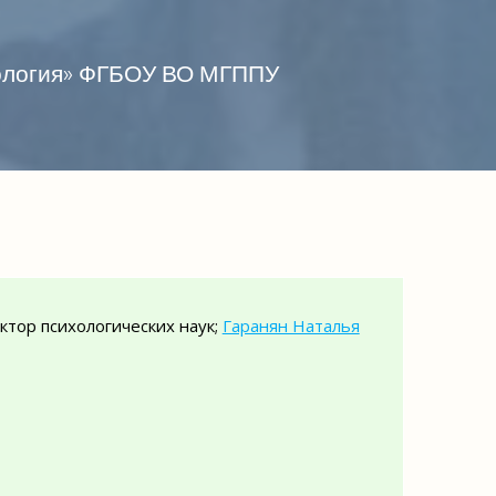
хология» ФГБОУ ВО МГППУ
октор психологических наук;
Гаранян Наталья