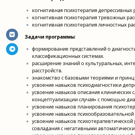
когнитивная психотерапия депрессивных р
когнитивная психотерапия тревожных рас
когнитивная психотерапия личностных рас
Задачи программы
:
формирование представлений о диагности
классификационных системах.
расширение знаний о культуральных, инт
расстройств.
знакомство с базовыми теориями и принц
усвоение навыков психодиагностики депр
усвоение навыков описания клинических 
концептуализации случая» c помощью диа
усвоение навыков планирования психотер
усвоение навыков психообразовательной
усвоение навыков психотерапевтической
совладания с негативными автоматически