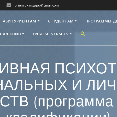
priem.pk.mgppu@gmail.com
АБИТУРИЕНТАМ
СТУДЕНТАМ
ПРОГРАММЫ Д
НАЛ КПИП
ENGLISH VERSION
ИВНАЯ ПСИХО
АЛЬНЫХ И ЛИ
ТВ (программа