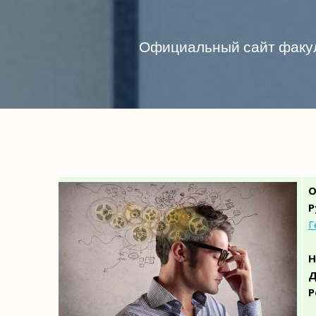
Официальный сайт факул
О
Р
Г
Н
Д
Р