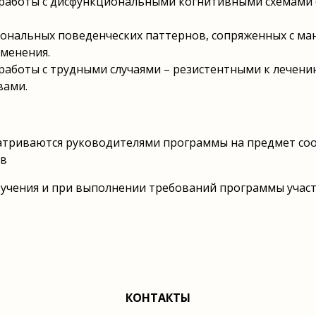
 работы с дисфункциональными когнитивными схемами 
ональных поведенческих паттернов, сопряженных с м
зменения.
работы с трудными случаями – резистентными к лече
вами.
матриваются руководителями программы на предмет со
ов
бучения и при выполнении требований программы учас
КОНТАКТЫ