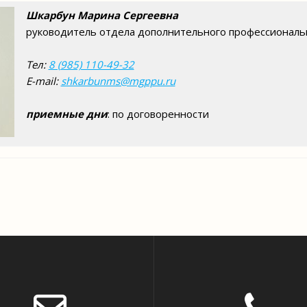
Шкарбун Марина Сергеевна
руководитель отдела дополнительного профессиональ
Тел:
8 (985) 110-49-32
E-mail:
shkarbunms@mgppu.ru
приемные дни
: по договоренности