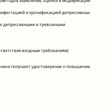
(методов выявления, оценки и модификации
анифестацией и хронификацией депрессивных
нию депрессивными и тревожными
ответствия входным требованиям)
тники получают удостоверение о повышении