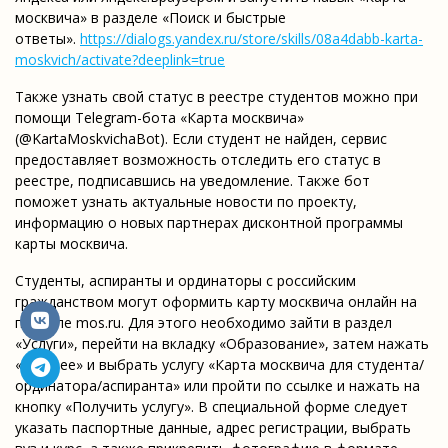
москвича» в разделе «Поиск и быстрые
ответы».
https://dialogs.yandex.ru/
store/skills/08a4dabb-karta-
moskvich/activate?deeplink=
true
Также узнать свой статус в реестре студентов можно при
помощи Telegram-бота «Карта москвича»
(@KartaMoskvichaBot). Если студент не найден, сервис
предоставляет возможность отследить его статус в
реестре, подписавшись на уведомление. Также бот
поможет узнать актуальные новости по проекту,
информацию о новых партнерах дисконтной программы
карты москвича.
Студенты, аспиранты и ординаторы с российским
гражданством могут оформить карту москвича онлайн на
портале mos.ru. Для этого необходимо зайти в раздел
«Услуги», перейти на вкладку «Образование», затем нажать
«Высшее» и выбрать услугу «Карта москвича для студента/
ординатора/аспиранта» или пройти по ссылке и нажать на
кнопку «Получить услугу». В специальной форме следует
указать паспортные данные, адрес регистрации, выбрать