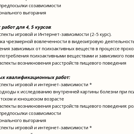
предпосылки созависимости
онального выгорания
работ для 4, 5 курсов
:
спекты игровой и Интернет-зависимости (2-5 курс).
ика чрезмерной вовлеченности в видеоигровую деятельност
ения зависимых от психоактивных веществ в процессе про
употребления психоактивными веществами и зависимого пов
аспекты возникновения расстройств пищевого поведения
ых квалификационных работ:
спекты игровой и интернет-зависимости *
подходы к исследованию внутренней картины болезни при пс
детском и юношеском возрасте
аспекты возникновения расстройств пищевого поведения: р
предпосылки созависимости
онального выгорания
спекты игровой и интернет-зависимости *