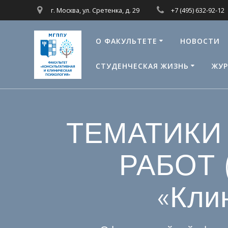
Перейти
г. Москва, ул. Сретенка, д. 29
+7 (495) 632-92-12
к
контенту
О ФАКУЛЬТЕТЕ
НОВОСТИ
СТУДЕНЧЕСКАЯ ЖИЗНЬ
ЖУР
ТЕМАТИКИ
РАБОТ (
«Кли