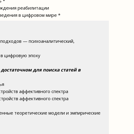
ь *
хождения реабилитации
ведения в цифровом мире *
 подходов — психоаналитический,
 в цифровую эпоху
 достаточном для поиска статей в
ья
стройств аффективного спектра
стройств аффективного спектра
менные теоретические модели и эмпирические