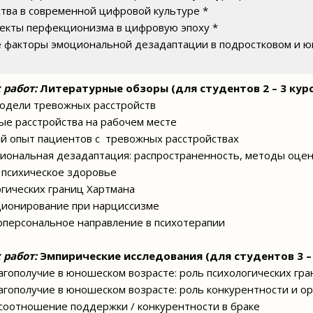
тва в современной цифровой культуре *
пекты перфекционизма в цифровую эпоху *
е факторы эмоциональной дезадаптации в подростковом и 
 работ:
Литературные обзоры (для студентов 2 – 3 курс
модели тревожных расстройств
ные расстройства на рабочем месте
й опыт пациентов с тревожных расстройствах
циональная дезадаптация: распространенность, методы оцен
 психическое здоровье
огических границ Хартмана
ционирование при нарциссизме
ерперсональное направление в психотерапии
 работ:
Эмпирические исследования (для студентов 3 – 
агополучие в юношеском возрасте: роль психологических гра
агополучие в юношеском возрасте: роль конкурентности и о
соотношение поддержки / конкурентности в браке