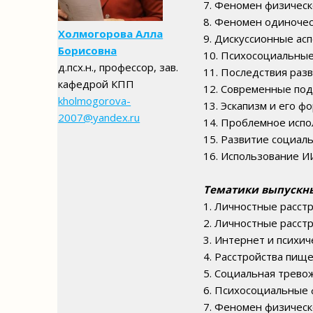
7. Феномен физическ
8. Феномен одиночес
Холмогорова Алла
9. Дискуссионные ас
Борисовна
10. Психосоциальные
д.псх.н., профессор, зав.
11. Последствия раз
кафедрой КПП
12. Современные под
kholmogorova-
13. Эскапизм и его 
2007@yandex.ru
14. Проблемное испо
15. Развитие социал
16. Использование И
Тематики выпускн
1. Личностные расстр
2. Личностные расстр
3. Интернет и психич
4. Расстройства пищ
5. Социальная трево
6. Психосоциальные 
7. Феномен физическ