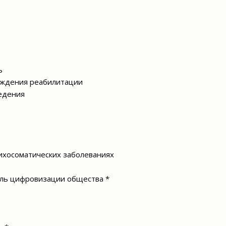
ь
хождения реабилитации
едения
ихосоматических заболеваниях
оль цифровизации общества *