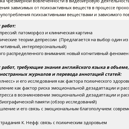
ика чрезмерной вовлеченности в видеоигровую деятельност
ения зависимых от психоактивных веществ в процессе про
оупотребления психоактивными веществами и зависимого по
 работ:
прессий: патоморфоз и клиническая картина
гические теории депрессии (Предлагается на выбор один из
нитивный, интерперсональный)
ого распределенного внимания: новый когнитивный феномен
работ, требующие знания английского языка в объеме,
иностранных журналов и перевода аннотаций статей:
лнесс» и его исследования как фактора психического здоров
ление как фактор риска эмоциональной дезадаптации и рас
стресса в возникновении эмоциональной дезадаптации и рас
обиографической памяти (обзор исследований)
шление и его связь с эмоциональным благополучием: совре
страдания К. Нефф: связь с психическим здоровьем