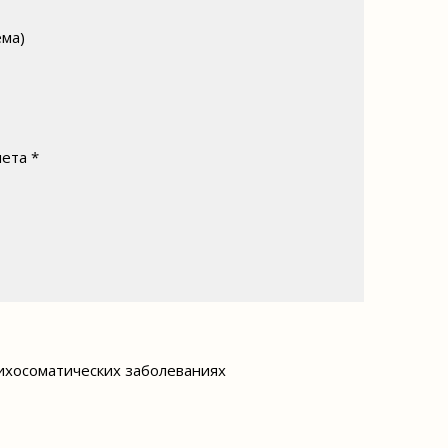
ема)
ета *
ихосоматических заболеваниях