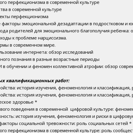
ого перфекционизма в современной культуре
тва в современной культуре
пекты перфекционизма
 факторы эмоциональной дезадаптации в подростковом и ю
вода родителей для эмоционального благополучия ребенка:
ходы к проблеме нарциссизма.
формы в современном мире.
льзование интернета: обзор исследований
ьного познания в разные возрастные периоды
И в обучении и феномен коллективной атрофии: обзор совр
ых квалификационных работ:
ойства: история изучения, феноменология и классификация, 
ойства: история изучения, феноменология и классификация, 
еское здоровье *
евого поведения в современной цифровой культуре: феномен
жность: история изучения, феноменология и риски в цифрову
факторы социальной тревожности: роль социальных сетей *
ого перфекционизма в современной культуре: роль сообщест