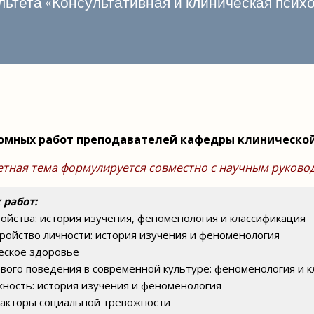
ьтета «Консультативная и клиническая пси
омных работ преподавателей кафедры клинической
етная тема формулируется совместно с научным руково
 работ:
ойства: история изучения, феноменология и классификация
тройство личности: история изучения и феноменология
ческое здоровье
евого поведения в современной культуре: феноменология и 
жность: история изучения и феноменология
факторы социальной тревожности