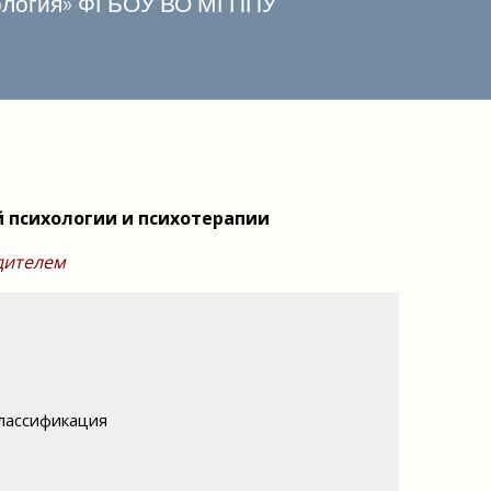
хология» ФГБОУ ВО МГППУ
 психологии и психотерапии
дителем
классификация