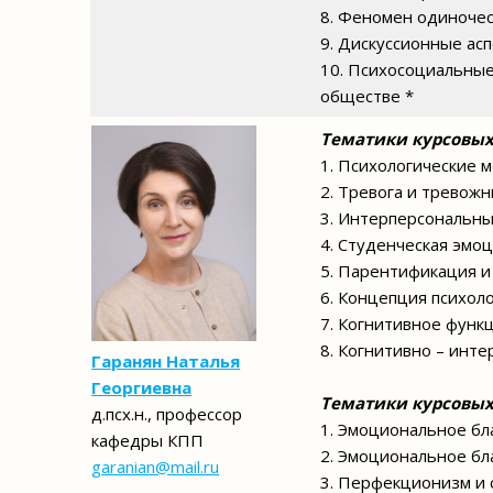
8. Феномен одиночес
9. Дискуссионные ас
10. Психосоциальны
обществе *
Тематики курсовых
1. Психологические 
2. Тревога и тревож
3. Интерперсональны
4. Студенческая эмо
5. Парентификация и
6. Концепция психол
7. Когнитивное функ
8. Когнитивно – инт
Гаранян Наталья
Георгиевна
Тематики курсовых
д.псх.н., профессор
1. Эмоциональное бл
кафедры КПП
2. Эмоциональное бл
garanian@mail.ru
3. Перфекционизм и 