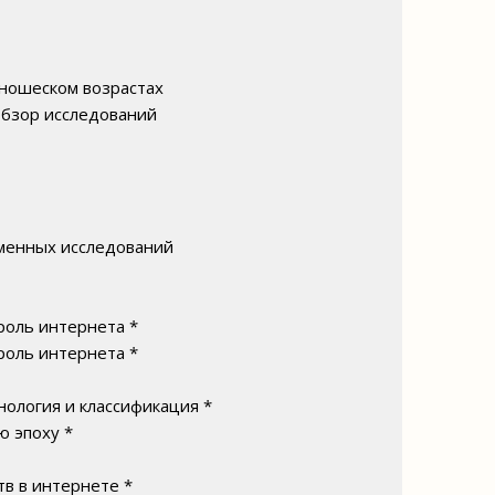
ношеском возрастах
 обзор исследований
еменных исследований
роль интернета *
роль интернета *
ология и классификация *
ю эпоху *
в в интернете *