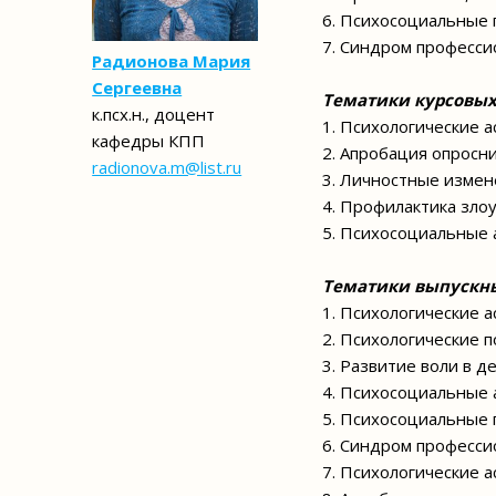
6. Психосоциальные 
7. Синдром професси
Радионова Мария
Сергеевна
Тематики курсовых 
к.псх.н., доцент
1. Психологические а
кафедры КПП
2. Апробация опросн
radionova.m@list.ru
3. Личностные измен
4. Профилактика зло
5. Психосоциальные 
Тематики выпускн
1. Психологические а
2. Психологические 
3. Развитие воли в 
4. Психосоциальные 
5. Психосоциальные 
6. Синдром професси
7. Психологические а