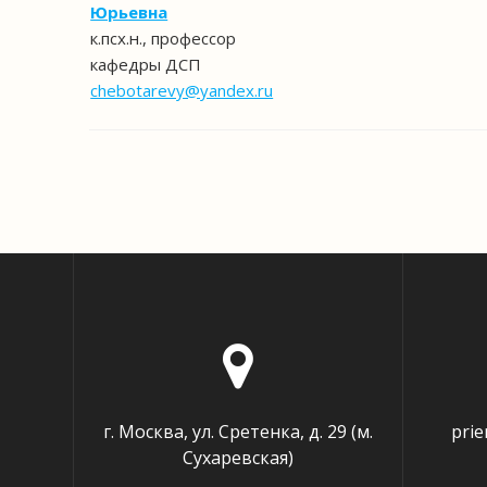
Юрьевна
к.псх.н., профессор
кафедры ДСП
chebotarevy@yandex.ru
г. Москва, ул. Сретенка, д. 29 (м.
pri
Сухаревская)