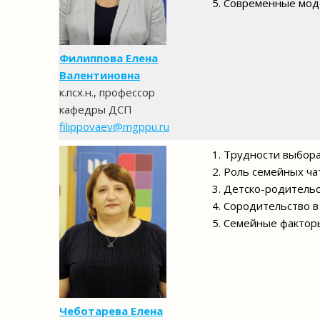
5. Современные мод
Филиппова Елена
Валентиновна
к.псх.н., профессор
кафедры ДСП
filippovaev@mgppu.ru
1. Трудности выбор
2. Роль семейных ча
3. Детско-родитель
4. Сородительство 
5. Семейные фактор
Чеботарева Елена