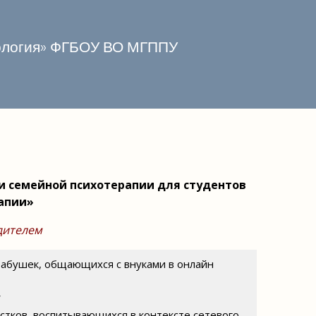
хология» ФГБОУ ВО МГППУ
и семейной психотерапии для студентов
апии»
дителем
бабушек, общающихся с внуками в онлайн
*
тков, воспитывающихся в контексте сетевого