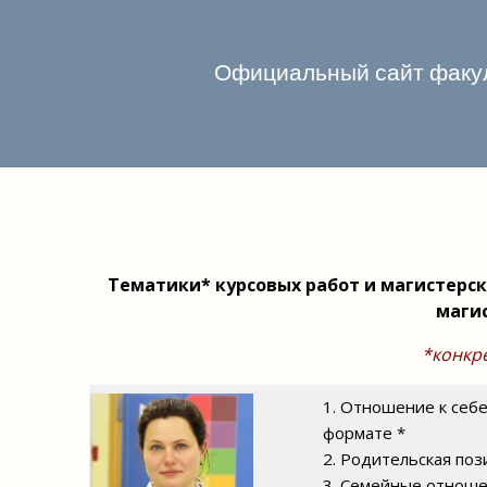
Официальный сайт факул
Тематики* курсовых работ и магистерс
маги
*конкр
1. Отношение к себ
формате *
2. Родительская по
3. Семейные отноше