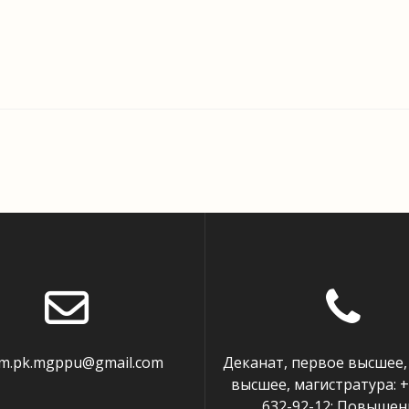
em.pk.mgppu@gmail.com
Деканат, первое высшее,
высшее, магистратура: +
632-92-12; Повышен