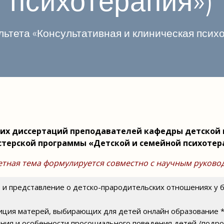
психотерапия»)
ьтета «Консультативная и клиническая пси
ких диссертаций преподавателей кафедры детской 
стерской программы «Детской и семейной психотер
етная тема формулируется совместно с научным руково
е и представление о детско-прародительских отношениях у 
зиция матерей, выбирающих для детей онлайн образование 
ния и особенности просоциального поведения детей /подрос