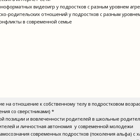
зноформатных видеоигр у подростков с разным уровнем агре
ско-родительских отношений у подростков с разным уровне
онфликты в современной семье
е на отношение к собственному телу в подростковом возрас
ния со сверстниками) *
кой позиции и вовлеченности родителей в школьные родител
дителей и личностная автономия у современной молодежи
 самосознания современных подростков (поколения альфа) с