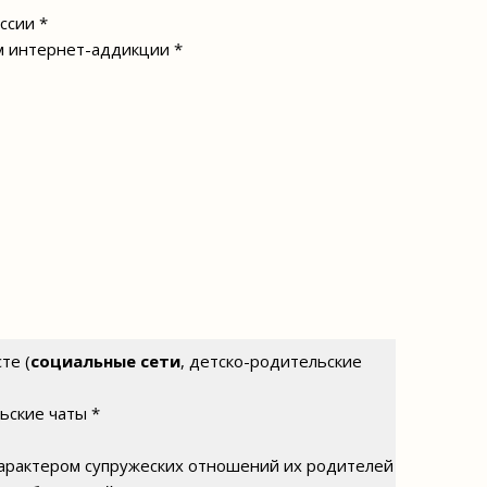
ссии *
м интернет-аддикции *
те (
социальные сети
, детско-родительские
ьские чаты *
 характером супружеских отношений их родителей