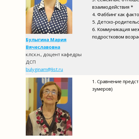
взаимодействия *
4. Фаббинг как факт
5. Детско-родитель
6. Коммуникация ме
подростковом возра
Булыгина Мария
Вячеславовна
к.псх.н., доцент кафедры
ДСП
bulyginam@list.ru
1. Сравнение предс
зумеров)