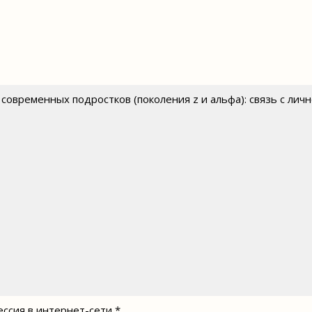
 современных подростков (поколения z и альфа): связь с ли
ессия в интернет-сети *