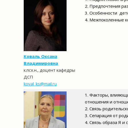
2. Предпочтения ра
3. Особенности дет
4. Межпоколенные к
Коваль Оксана
Владимировна
к.псх.н., доцент кафедры
ДСП
koval_ks@mail.ru
1. Факторы, влияющи
отношения и отноше
2. Связь родительс
3. Сепарация от ро
4. Связь образа Я и