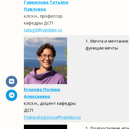
Гаврилова Татьяна
Павловна
к.псх.н., профессор
кафедры ДСП
tatpg9@rambler.ru
1. Мечта и мечтание
функции мечты
Егорова Полина
Алексеевна
к.псх.н., доцент кафедры
ДСП
Polina.al.egorova@yandex.ru
1. Подростковая агр