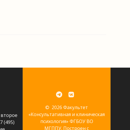
© 2026 Факультет
«Консультативная и клиническая
 второе
психология» ФГБОУ ВО
7 (495)
МГППУ. Построен с
ие