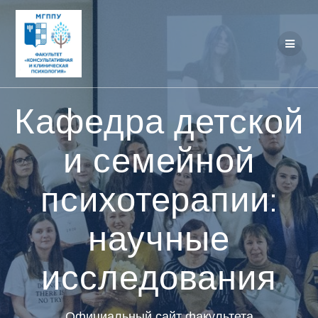
Перейти
к
контенту
Кафедра детской
и семейной
психотерапии:
научные
исследования
Официальный сайт факультета