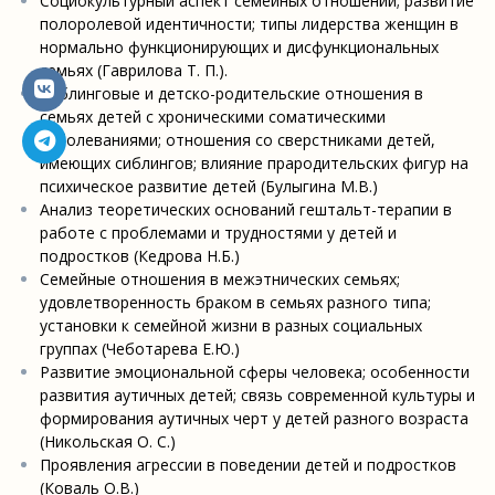
Социокультурный аспект семейных отношений; развитие
полоролевой идентичности; типы лидерства женщин в
нормально функционирующих и дисфункциональных
семьях (Гаврилова Т. П.).
Сиблинговые и детско-родительские отношения в
семьях детей с хроническими соматическими
заболеваниями; отношения со сверстниками детей,
имеющих сиблингов; влияние прародительских фигур на
психическое развитие детей (Булыгина М.В.)
Анализ теоретических оснований гештальт-терапии в
работе с проблемами и трудностями у детей и
подростков (Кедрова Н.Б.)
Семейные отношения в межэтнических семьях;
удовлетворенность браком в семьях разного типа;
установки к семейной жизни в разных социальных
группах (Чеботарева Е.Ю.)
Развитие эмоциональной сферы человека; особенности
развития аутичных детей; связь современной культуры и
формирования аутичных черт у детей разного возраста
(Никольская О. С.)
Проявления агрессии в поведении детей и подростков
(Коваль О.В.)