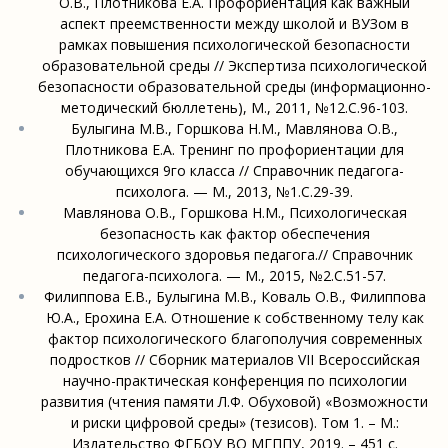
О.В., Плотникова Е.А. Профориентация как важный
аспект преемственности между школой и ВУЗом в
рамках повышения психологической безопасности
образовательной среды // Экспертиза психологической
безопасности образовательной среды (информационно-
методический бюллетень), М., 2011, №12.С.96-103.
Булыгина М.В., Горшкова Н.М., Мавлянова О.В.,
Плотникова Е.А. Тренинг по профориентации для
обучающихся 9го класса // Справочник педагога-
психолога. — М., 2013, №1.С.29-39.
Мавлянова О.В., Горшкова Н.М., Психологическая
безопасность как фактор обеспечения
психологического здоровья педагога.// Справочник
педагога-психолога. — М., 2015, №2.С.51-57.
Филиппова Е.В., Булыгина М.В., Коваль О.В., Филиппова
Ю.А., Ерохина Е.А. Отношение к собственному телу как
фактор психологического благополучия современных
подростков // Сборник материалов VII Всероссийская
научно-практическая конференция по психологии
развития (чтения памяти Л.Ф. Обуховой) «Возможности
и риски цифровой среды» (тезисов). Том 1. – М.:
Издательство ФГБОУ ВО МГППУ, 2019. – 451 с.