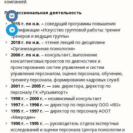
компанией.
Профессиональная деятельность
2015 г. по н.в. –
соведущий программы повышения
квалификации «Искусство групповой работы: тренинг
тренеров и ведущих группы»
2018 г. по н.в.
– чтение лекций по дисциплине
«Организационная психология»
2006 г. по н.в.
– консультант, выполнение
консалтинговых проектов по диагностике и
проектированию систем управления и систем
управления персоналом, оценке персонала, обучению,
тренингу персонала, формированию кадровых служб
2001 г
. — 2005 г. —
зам. директора, директор по
персоналу ГК «Русьимпорт»
1998 г. – 2000 г. –
независимый консультант
1997 г
. – 1998 г. —
директор по персоналу ООО «IBS»
1995 г
. – 1997 г.
— директор по персоналу АООТ
«Микродин»
1990 г
. – 1995 г.
— руководитель отдела экспертных
исследований и оценки персонала Центра психологии и