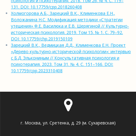
психология и психотерапия. 2018. Том 26. № 4. С. 119–
131. DOI: 10.17759/cpp.2018260408
Холмогорова А.Б., Зарецкий В.К., Клименкова Е.Н.,
Воложанина Н.С. Модификация методики «Стратегии
утешения» Ф.Е. Василюка и Е.В. Шерягиной // Культурно-
историческая психология. 2019. Том 15. № 1. С. 79–92.
DOI: 10.17759/chp.2019150109
Зарецкий В.К., Ведмицкая Д.Д., Клименкова Е.Н. Проект
«Дерево культурно-исторической психологии»: интервью
с Б.Д. Элькониным // Консультативная психология и
психотерапия. 2023. Том 31. № 4. С. 151–166. DOI:
10.17759/cpp.2023310408
г. Москва, ул. Сретенка, д. 29 (м. Сухаревская)