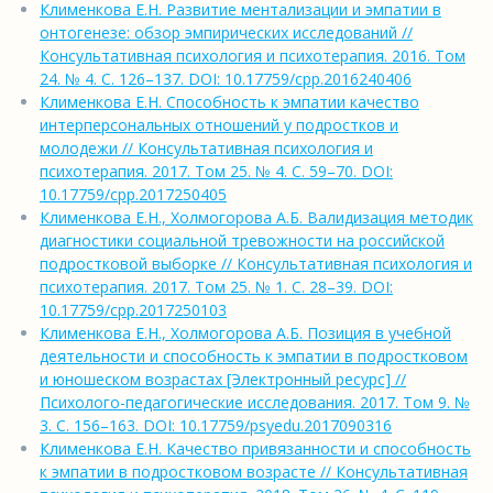
Клименкова Е.Н. Развитие ментализации и эмпатии в
онтогенезе: обзор эмпирических исследований //
Консультативная психология и психотерапия. 2016. Том
24. № 4. С. 126–137. DOI: 10.17759/cpp.2016240406
Клименкова Е.Н. Способность к эмпатии качество
интерперсональных отношений у подростков и
молодежи // Консультативная психология и
психотерапия. 2017. Том 25. № 4. С. 59–70. DOI:
10.17759/cpp.2017250405
Клименкова Е.Н., Холмогорова А.Б. Валидизация методик
диагностики социальной тревожности на российской
подростковой выборке // Консультативная психология и
психотерапия. 2017. Том 25. № 1. С. 28–39. DOI:
10.17759/cpp.2017250103
Клименкова Е.Н., Холмогорова А.Б. Позиция в учебной
деятельности и способность к эмпатии в подростковом
и юношеском возрастах [Электронный ресурс] //
Психолого-педагогические исследования. 2017. Том 9. №
3. С. 156–163. DOI: 10.17759/psyedu.2017090316
Клименкова Е.Н. Качество привязанности и способность
к эмпатии в подростковом возрасте // Консультативная