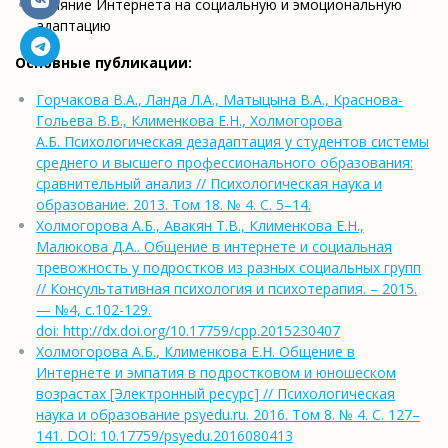
влияние Интернета на социальную и эмоциональную
адаптацию
Основные публикации:
Горчакова В.А., Ланда Л.А., Матыцына В.А., Краснова-
Гольева В.В., Клименкова Е.Н., Холмогорова
А.Б. Психологическая дезадаптация у студентов системы
среднего и высшего профессионального образования:
сравнительный анализ // Психологическая наука и
образование. 2013. Том 18. № 4. С. 5–14.
Холмогорова А.Б., Авакян Т.В., Клименкова Е.Н.,
Малюкова Д.А.. Общение в интернете и социальная
тревожность у подростков из разных социальных групп
// Консультативная психология и психотерапия. – 2015.
— №4, с.102-129.
doi: http://dx.doi.org/10.17759/cpp.2015230407
Холмогорова А.Б., Клименкова Е.Н. Общение в
Интернете и эмпатия в подростковом и юношеском
возрастах [Электронный ресурс] // Психологическая
наука и образование psyedu.ru. 2016. Том 8. № 4. С. 127–
141. DOI: 10.17759/psyedu.2016080413