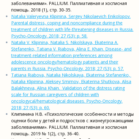
заболеваниями». PALLIUM. Паллиативная и хосписная
помощь. 2018 (1), стр. 30-35.
Natalia Valeryevna Klipinina, Sergey Nikolaevich Enikolopov.
Parental distress, coping and noncompliance during the
treatment of children with life-threatening diseases in Russia.
Psycho-Oncology. 2018; 27 (S3): p. 58.
Natalia V. Klipinina, Natalia S. Nikolskaya, Ekaterina A.
Stefanenko, Tatiana V. Riabova, Alina E. Khain. Disease- and
treatment-related information preferences among
adolescence oncology/hematology patients and their
parents in Russia. Psycho-Oncology. 2018; 27 (S3): p. 57.
Tatiana Riabova, Natalia Nikolskaya, Ekaterina Stefanenko,
Natalia Klipinina, Aleksey Smirnov, Ekaterina Shutkova, Alisa
Balakhneva, Alina Khain. Validation of the distress rating
scale for Russian caregivers of children with
oncologycal/hematological diseases. Psycho-Oncology.
2018; 27 (S3): p. 60.
Клипинина Н.В. «Психологические особенности и методы
оценки боли у детей и подростков с жизнеугрожающими
заболеваниями». PALLIUM. Паллиативная и хосписная
помощь. 2019 № 1(2), стр. 36-40.