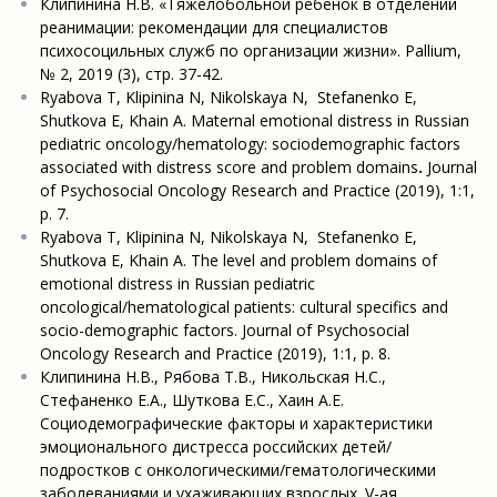
Клипинина Н.В. «Тяжелобольной ребенок в отделении
реанимации: рекомендации для специалистов
психосоцильных служб по организации жизни». Pallium,
№ 2, 2019 (3), стр. 37-42.
Ryabova T, Klipinina N, Nikolskaya N, Stefanenko E,
Shutkova E, Khain A. Maternal emotional distress in Russian
pediatric oncology/hematology: sociodemographic factors
associated with distress score and problem domains
.
Journal
of Psychosocial Oncology Research and Practice (2019), 1:1,
p. 7.
Ryabova T, Klipinina N, Nikolskaya N, Stefanenko E,
Shutkova E, Khain A. The level and problem domains of
emotional distress in Russian pediatric
oncological/hematological patients: cultural specifics and
socio-demographic factors. Journal of Psychosocial
Oncology Research and Practice (2019), 1:1, p. 8.
Клипинина Н.В., Рябова Т.В., Никольская Н.С.,
Стефаненко Е.А., Шуткова Е.С., Хаин А.Е.
Социодемографические факторы и характеристики
эмоционального дистресса российских детей/
подростков с онкологическими/гематологическими
заболеваниями и ухаживающих взрослых. V-ая