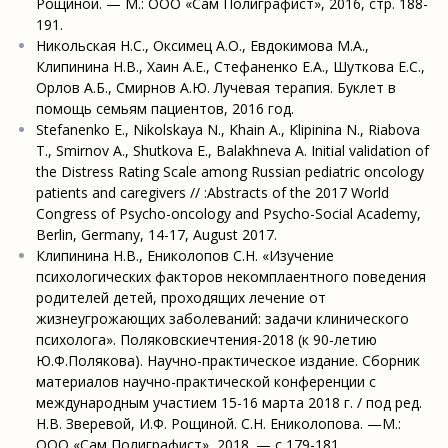
Рощиной. — M.: OOO «Сам Полиграфист», 2016, стр. 188-
191.
Никольская Н.С., Оксимец А.О., Евдокимова М.А.,
Клипинина Н.В., Хаин А.Е., Стефаненко Е.А., Шуткова Е.С.,
Орлов А.Б., Смирнов А.Ю. Лучевая терапия. Буклет в
помощь семьям пациентов, 2016 год.
Stefanenko E., Nikolskaya N., Khain A., Klipinina N., Riabova
T., Smirnov A., Shutkova E., Balakhneva A. Initial validation of
the Distress Rating Scale among Russian pediatric oncology
patients and caregivers // :Abstracts of the 2017 World
Congress of Psycho-oncology and Psycho-Social Academy,
Berlin, Germany, 14-17, August 2017.
Клипинина Н.В., Ениколопов С.Н. «Изучение
психологических факторов некомплаентного поведения
родителей детей, проходящих лечение от
жизнеугрожающих заболеваний: задачи клинического
психолога». Поляковскиечтения-2018 (к 90-летию
Ю.Ф.Полякова). Научно-практическое издание. Сборник
материалов научно-практической конференции с
международным участием 15-16 марта 2018 г. / под ред.
Н.В. Зверевой, И.Ф. Рощиной. С.Н. Ениколопова. —M.:
OOO «Сам Полиграфист», 2018. — с 179-181