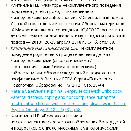
Клипинина Н.В. «Факторы некомплаентного поведения
родителей детей, проходящих лечение от
жизнеугрожающих заболеваний» // Специальный номер
Детской гематологии и онкологии. Сборник материалов
IX Межрегионального совещания НОДГО “Перспективы
детской гематологии-онкологии: мультидисциплинарный
подход — 2018”, 26-28 апреля 2018 г., С-Пб, стр.108.
Клипинина Н.В., Ениколопов С.Н.
Некомплаентное
поведение родителей в процессе лечения детей с
жизнеугрожающими (онкологическими /
гематологическими / иммунологическими)
заболеваниями: обзор исследований и подходов по
профилактике // Вестник РГГУ. Серия «Психология.
Педагогика. Образование»
.
№ 2(12). Стр. 28-44.
Natalia Valeryevna Klipinina, Sergey Nikolaevich Enikolopov.
Parental distress, coping and noncompliance during the
treatment of children with life-threatening diseases in Russia.
Psycho-Oncology. 2018; 27 (S3): p.58.
Клипинина Н.В. «Психологические и
психотерапевтические методы облегчения боли у детей
и подростков с онкологическими/гематологическими