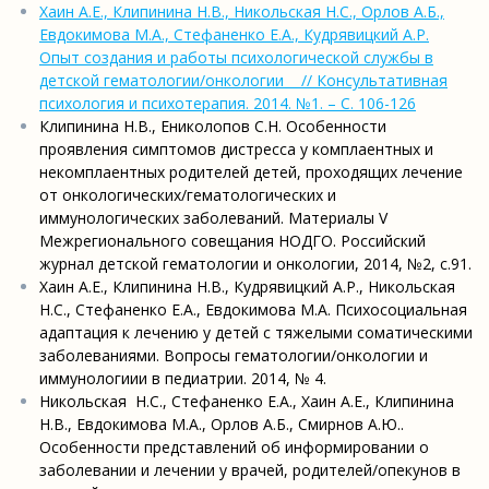
Хаин А.Е., Клипинина Н.В., Никольская Н.С., Орлов А.Б.,
Евдокимова М.А., Стефаненко Е.А., Кудрявицкий А.Р.
Опыт создания и работы психологической службы в
детской гематологии/онкологии // Консультативная
психология и психотерапия. 2014. №1. – С. 106-126
Клипинина Н.В., Ениколопов С.Н. Особенности
проявления симптомов дистресса у комплаентных и
некомплаентных родителей детей, проходящих лечение
от онкологических/гематологических и
иммунологических заболеваний. Материалы V
Межрегионального совещания НОДГО. Российский
журнал детской гематологии и онкологии, 2014, №2, с.91.
Хаин А.Е., Клипинина Н.В., Кудрявицкий А.Р., Никольская
Н.С., Стефаненко Е.А., Евдокимова М.А. Психосоциальная
адаптация к лечению у детей с тяжелыми соматическими
заболеваниями. Вопросы гематологии/онкологии и
иммунологиии в педиатрии. 2014, № 4.
Никольская Н.С., Стефаненко Е.А., Хаин А.Е., Клипинина
Н.В., Евдокимова М.А., Орлов А.Б., Смирнов А.Ю..
Особенности представлений об информировании о
заболевании и лечении у врачей, родителей/опекунов в