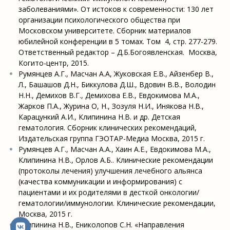
заболеваниями». От истоков к современности: 130 лет
организации психологического общества при
Московском университете. Сборник материалов
юбилейной конференции в 5 томах. Том 4, стр. 277-279.
Ответственный редактор – Д.Б.Богоявленская. Москва,
Когито-центр, 2015.
Румянцев А.Г., Масчан А.А, Жуковская Е.В., Айзенбер В.,
Л., Башашов Д.Н., Биккулова Д.Ш., Вдовин В.В., Володин
Н.Н., Демихов В.Г., Демихова Е.В., Евдокимова М.А.,
Жарков П.А., Журина О, Н., Зозуля Н.И., Инякова Н.В.,
Карацункий А.И., Клипинина Н.В. и др. Детская
гематология. Сборник клинических рекомендаций,
Издательская группа ГЭОТАР-Медиа Москва, 2015 г.
Румянцев А.Г., Масчан А.А., Хаин А.Е., Евдокимова М.А.,
Клипинина Н.В., Орлов А.Б.. Клинические рекомендации
(протоколы лечения) улучшения лечебного альянса
(качества коммуникации и информирования) с
пациентами и их родителями в десткой онкологии/
гематологии/иммунологии. Клинические рекомендации,
Москва, 2015 г.
Клипинина Н.В., Ениколопов С.Н. «Направления