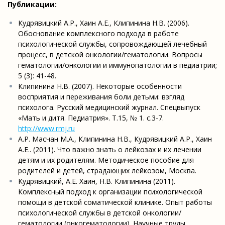
Публикации:
Кудрявицкий А.Р., Хаин А.Е., Клипинина Н.В. (2006).
Обоснование комплексного подхода в работе
психологической службы, сопровождающей лечебный
процесс, в детской онкологии/гематологии. Вопросы
гематологии/онкологии и иммунопатологии в педиатрии;
5 (3): 41-48.
Клипинина Н.В. (2007). Некоторые особенности
восприятия и переживания боли детьми: взгляд
психолога. Русский медицинский журнал. Спецвыпуск
«Мать и дитя. Педиатрия». Т.15, № 1. с.3-7.
http://www.rmj.ru
А.Р. Масчан М.А., Клипинина Н.В., Кудрявицкий А.Р., Хаин
А.Е.. (2011). Что важно знать о лейкозах и их лечении
детям и их родителям. Методическое пособие для
родителей и детей, страдающих лейкозом, Москва.
Кудрявицкий, А.Е. Хаин, Н.В. Клипинина (2011).
Комплексный подход к организации психологической
помощи в детской соматической клинике. Опыт работы
психологической службы в детской онкологии/
гематологии (онкогематологии). Научные труды