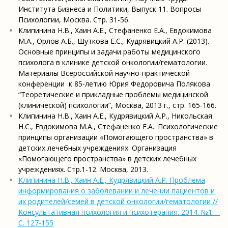
Института Бизнеса и Политики, Выпуск 11. Вопросы
Психологии, Москва. Стр. 31-56.
Клипинина Н.В., Хаин А.Е., Стефаненко Е.А., Евдокимова
М.А., Орлов А.Б., Шуткова Е.С., Кудрявицкий А.Р. (2013).
Основные принципы и задачи работы медицинского
психолога в клинике детской онкологии/гематологии.
Материалы Всероссийской научно-практической
конференции к 85-летию Юрия Федоровича Полякова
“Теоретические и прикладные проблемы медицинской
(клинической) психологии”, Москва, 2013 г., стр. 165-166.
Клипинина Н.В., Хаин А.Е., Кудрявицкий А.Р., Никольская
Н.С., Евдокимова М.А., Стефаненко Е.А.. Психологические
принципы организации «Помогающего пространства» в
детских лечебных учреждениях. Организация
«Помогающего пространства» в детских лечебных
учреждениях. Стр.1-12. Москва, 2013.
Клипинина Н.В., Хаин А.Е., Кудрявицкий А.Р. Проблема
информирования о заболевании и лечении пациентов и
их родителей/семей в детской онкологии/гематологии //
Консультативная психология и психотерапия. 2014. №1. –
С. 127-155