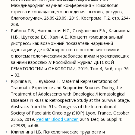
Международная научная конференция «Психология
стресса и совладающего поведения: вызовы, ресурсы,
благополучие». 26.09-28.09, 2019, Кострома. Т.2, стр. 264-
268.
Рябова Т.В., Никольская Н.С., Стефаненко Е.А., Клипинина
Н.В., Шуткова Е.С., Хаин А.Е.. Концепт «эмоциональный
дистресс» как возможный показатель нарушений
адаптации у детей/подростков с онкологическими и
онкогематологическими заболеваниями и ухаживающих
за ними взрослых // Российский журнал ДЕТСКОЙ
ГЕМАТОЛОГИИ и ОНКОЛОГИИ, 2019, Том 4, № 6, стр. 76
– 82.
Klipininа N, T. Ryabova T. Maternal Representations of
Traumatic Experience and Supportive Sources During the
Treatment of Adolescents with Oncological/Hematological
Diseases in Russia: Retrospective Study at the Survival Stage.
Abstracts from the 51st Congress of the International
Society of Paediatric Oncology (SIOP) Lyon, France, October
23-26, 2019.
Pediatr Blood Cancer.
2019 Dec; 66 Suppl 4:
e27989, p.646.
Клипинина Н.В. Психологические трудности и