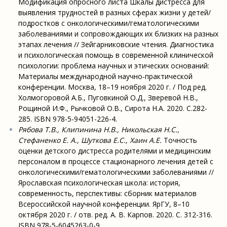
Модификация опросного листа Шкалы дистресса для
выявления трудностей в разных сферах жизни у детей/
подростков с онкологическими/гематологическими
заболеваниями и сопровождающих их близких на разных
этапах лечения // Зейгарниковские чтения. Диагностика
и психологическая помощь в современной клинической
психологии: проблема научных и этических оснований:
Материалы международной научно-практической
конференции. Москва, 18–19 ноября 2020 г. / Под ред.
Холмогоровой А.Б., Пуговкиной О.Д., Зверевой Н.В.,
Рощиной И.Ф., Рычковой О.В., Сирота Н.А. 2020. C.282-
285. ISBN 978-5-94051-226-4.
Рябова Т.В., Клипинина Н.В., Никольская Н.С.,
Стефаненко Е. А., Шуткова Е.С., Хаин А.Е.
Точность
оценки детского дистресса родителями и медицинским
персоналом в процессе стационарного лечения детей с
онкологическими/гематологическими заболеваниями //
Ярославская психологическая школа: история,
современность, перспективы: сборник материалов
Всероссийской научной конференции. ЯрГУ, 8–10
октября 2020 г. / отв. ред. А. В. Карпов. 2020. C. 312-316.
ISBN 978-5-6045263-0-9.