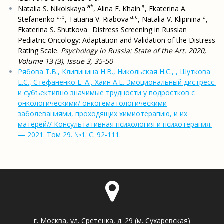
a*
a
Natalia S. Nikolskaya
, Alina E. Khain
, Ekaterina A.
a,b
a,c
a
Stefanenko
, Tatiana V. Riabova
, Natalia V. Klipinina
,
.
Ekaterina S. Shutkova
Distress Screening in Russian
Pediatric Oncology: Adaptation and Validation of the Distress
Rating Scale.
Psychology in Russia: State of the Art. 2020,
Volume 13 (3), Issue 3, 35-50
Рябова Т.В., Клипинина Н.В., Никольская Н.С., , Шуткова
Е.С., Стефаненко Е. А., Хаин А.Е. Эмоциональный дистресс
и субъективно значимые трудности у подростков с
онкологическими/ онкогематологическими
заболеваниями, проходящих химиотерапию, и их
матерей// Консультативная психология и психотерапия.
— 2021. Том 29. №1. С. 92-111.
г. Москва, ул. Сретенка, д. 29 (м. Сухаревская)