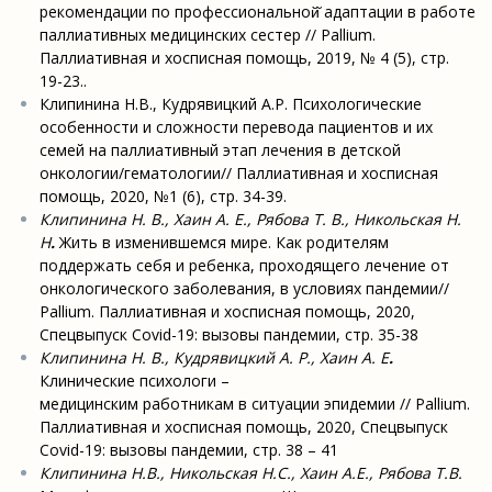
рекомендации по профессиональной̆ адаптации в работе
паллиативных медицинских сестер // Pallium.
Паллиативная и хосписная помощь, 2019, № 4 (5), стр.
19-23..
Клипинина Н.В., Кудрявицкий А.Р. Психологические
особенности и сложности перевода пациентов и их
семей на паллиативный этап лечения в детской
онкологии/гематологии// Паллиативная и хосписная
помощь, 2020, №1 (6), стр. 34-39.
Клипинина Н. В.
, Хаин А. Е., Рябова Т. В., Никольская Н.
Н
.
Жить в изменившемся мире. Как родителям
поддержать себя и ребенка, проходящего лечение от
онкологического заболевания, в условиях пандемии//
Pallium. Паллиативная и хосписная помощь, 2020,
Спецвыпуск Covid-19: вызовы пандемии, стр. 35-38
Клипинина Н. В., Кудрявицкий А. Р., Хаин А. Е
.
Клинические психологи –
медицинским работникам в ситуации эпидемии // Pallium.
Паллиативная и хосписная помощь, 2020, Спецвыпуск
Covid-19: вызовы пандемии, стр. 38 – 41
Клипинина Н.В., Никольская Н.С., Хаин А.Е., Рябова Т.В.