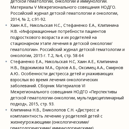
детской гематологии, онкологии и иммунологии.
Материалы V Межрегионального совещания НОДГО.
Российский журнал детской гематологии и онкологии,
2014, № 2, с.91-92.
Хаин А.Е., Никольская Н.С., Стефаненко Е.А., Клипинина
Н.В. «Информационные потребности пациентов
подросткового возраста и их родителей на
стационарном этапе лечения в детской онкологии/
гематологии». Российский журнал детской гематологии и
онкологии, 2015 г. Т.2, №4, стр. 58-64
Стефаненко Е.А., Никольская Н.С, Хаин А.Е., Клипинина
Н.В., Евдокимова М.А., Орлов А.Б., Оксимец А.А., Смирнов
А.Ю.. Особенности дистресса детей и ухаживающих
взрослых во время лечения онкологических
заболеваний. Сборник Материалов VI
Межрегионального совещания НОДГО «Перспективы
детской гематологии-онкологии, мультидисциплинарный
подход», 2015, стр. 93.
Клипинина Н.В., Ениколопов С.Н. «Дистресс и
комплаентность лечению у родителей детей с
жизнеугрожающими (онкологическими/
гематологическими/ иммунологическими)