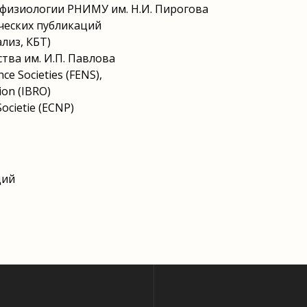
физиологии РНИМУ им. Н.И. Пирогова
ческих публикаций
лиз, КБТ)
тва им. И.П. Павлова
e Societies (FENS),
ion (IBRO)
ocietie (ECNP)
ций