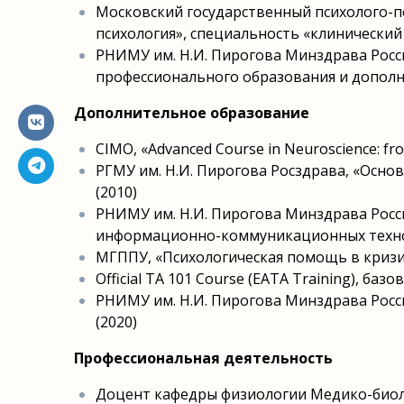
Московский государственный психолого-п
психология», специальность «клинический 
РНИМУ им. Н.И. Пирогова Минздрава Росс
профессионального образования и дополн
Дополнительное образование
CIMO, «Advanced Course in Neuroscience: from
РГМУ им. Н.И. Пирогова Росздрава, «Ос
(2010)
РНИМУ им. Н.И. Пирогова Минздрава Рос
информационно-коммуникационных технол
МГППУ, «Психологическая помощь в кризи
Official TA 101 Course (EATA Training), баз
РНИМУ им. Н.И. Пирогова Минздрава Росс
(2020)
Профессиональная деятельность
Доцент кафедры физиологии Медико-биол