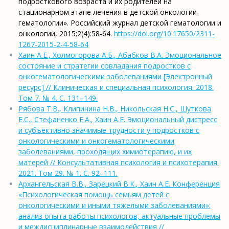
подросткового возраста и их родителей на
стационарном этапе лечения в детской онкологии-
гематологии». Российский журнал детской гематологии и
онкологии, 2015;2(4):58-64.
https://doi.org/10.17650/2311-
1267-2015-2-4-58-64
Хаин А.Е., Холмогорова А.Б., Абабков В.А. Эмоциональное
состояние и стратегии совладания подростков с
онкогематологическими заболеваниями [Электронный
ресурс] // Клиническая и специальная психология. 2018.
Том 7. № 4. С. 131–149.
Рябова Т.В., Клипинина Н.В., Никольская Н.С., Шуткова
Е.С., Стефаненко Е.А., Хаин А.Е. Эмоциональный дистресс
и субъективно значимые трудности у подростков с
онкологическими и онкогематологическими
заболеваниями, проходящих химиотерапию, и их
матерей // Консультативная психология и психотерапия.
2021. Том 29. № 1. С. 92–111.
Архангельская В.В., Зарецкий В.К., Хаин А.Е. Конференция
«Психологическая помощь семьям детей с
онкологическими и иными тяжелыми заболеваниями»:
анализ опыта работы психологов, актуальные проблемы
и междисциплинарные взаимодействия //