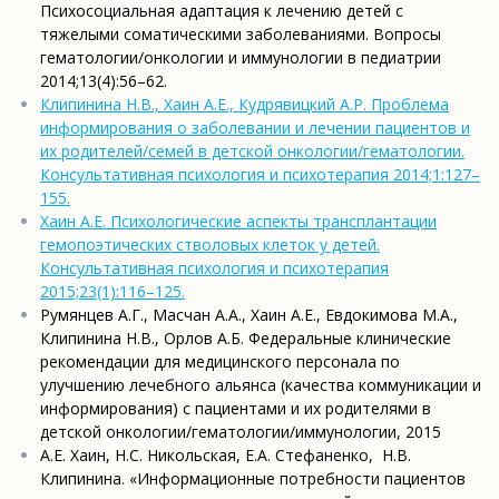
Психосоциальная адаптация к лечению детей с
тяжелыми соматическими заболеваниями. Вопросы
гематологии/онкологии и иммунологии в педиатрии
2014;13(4):56–62.
Клипинина Н.В., Хаин А.Е., Кудрявицкий А.Р. Проблема
информирования о заболевании и лечении пациентов и
их родителей/семей в детской онкологии/гематологии.
Консультативная психология и психотерапия 2014;1:127–
155.
Хаин А.Е. Психологические аспекты трансплантации
гемопоэтических стволовых клеток у детей.
Консультативная психология и психотерапия
2015;23(1):116–125.
Румянцев А.Г., Масчан А.А., Хаин А.Е., Евдокимова М.А.,
Клипинина Н.В., Орлов А.Б. Федеральные клинические
рекомендации для медицинского персонала по
улучшению лечебного альянса (качества коммуникации и
информирования) с пациентами и их родителями в
детской онкологии/гематологии/
иммунологии, 2015
А.Е. Хаин, Н.С. Никольская, Е.А. Стефаненко, Н.В.
Клипинина. «Информационные потребности пациентов