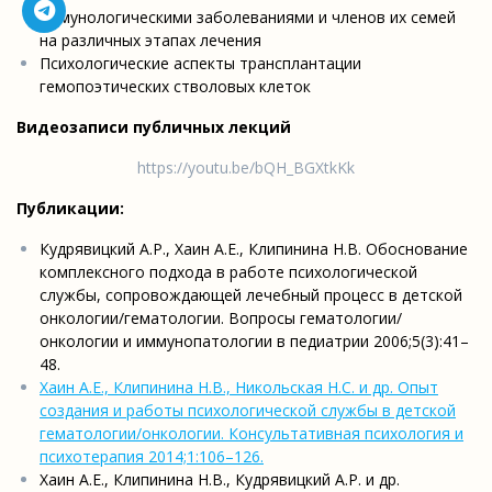
иммунологическими заболеваниями и членов их семей
на различных этапах лечения
Психологические аспекты трансплантации
гемопоэтических стволовых клеток
Видеозаписи публичных лекций
https://youtu.be/bQH_BGXtkKk
Публикации:
Кудрявицкий А.Р., Хаин А.Е., Клипинина Н.В. Обоснование
комплексного подхода в работе психологической
службы, сопровождающей лечебный процесс в детской
онкологии/гематологии. Вопросы гематологии/
онкологии и иммунопатологии в педиатрии 2006;5(3):41–
48.
Хаин А.Е., Клипинина Н.В., Никольская Н.С. и др. Опыт
создания и работы психологической службы в детской
гематологии/онкологии. Консультативная психология и
психотерапия 2014;1:106–126.
Хаин А.Е., Клипинина Н.В., Кудрявицкий А.Р. и др.