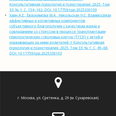
Консультативная психология и психотерапия. 2025. Том
33. № 1. С. 154–162. DOI: 10.17759/cpp.2025330109
Хаин А.Е., Евдокимова М.А., Никольская Н.С. Взаимосвязи
аффективных и когнитивных компонентов
субъективного благополучия с качеством жизни и
совладанием со стрессом в процессе трансплантации
гемопоэтических стволовых клеток (ТГСК) у детей и
ухаживающих за ними родителей // Консультативная
психология и психотерапия. 2025. Том 33. № 1. С. 49–68.
DOI: 10.17759/cpp.2025330103
г. Москва, ул. Сретенка, д. 29 (м. Сухаревская)