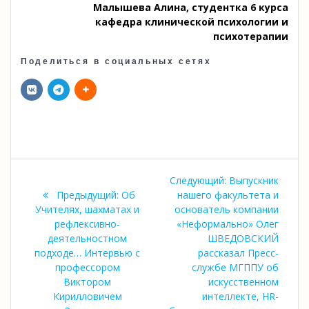
Малышева Алина, студентка 6 курса
кафедра клинической психологии и
психотерапии
Поделиться в социальных сетях
Навигация
Следующая
Следующий:
Выпускник
по
Предыдущая
запись:
Предыдущий:
Об
нашего факультета и
запись:
Учителях, шахматах и
основатель компании
записям
рефлексивно-
«Неформально» Олег
деятельностном
ШВЕДОВСКИЙ
подходе… Интервью с
рассказал Пресс-
профессором
службе МГППУ об
Виктором
искусственном
Кирилловичем
интеллекте, HR-