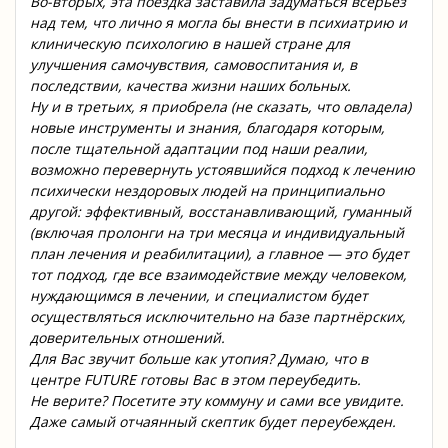
Во-вторых, эта поездка заставила задуматься всерьёз
над тем, что лично я могла бы внести в психиатрию и
клиническую психологию в нашей стране для
улучшения самочувствия, самовоспитания и, в
последствии, качества жизни наших больных.
Ну и в третьих, я приобрела (не сказать, что овладела)
новые инструменты и знания, благодаря которым,
после тщательной адаптации под наши реалии,
возможно перевернуть устоявшийся подход к лечению
психически нездоровых людей на принципиально
другой: эффективный, восстанавливающий, гуманный
(включая пролонги на три месяца и индивидуальный
план лечения и реабилитации), а главное — это будет
тот подход, где все взаимодействие между человеком,
нуждающимся в лечении, и специалистом будет
осуществляться исключительно на базе партнёрских,
доверительных отношений.
Для Вас звучит больше как утопия? Думаю, что в
центре FUTURE готовы Вас в этом переубедить.
Не верите? Посетите эту коммуну и сами все увидите.
Даже самый отчаянный скептик будет переубежден.