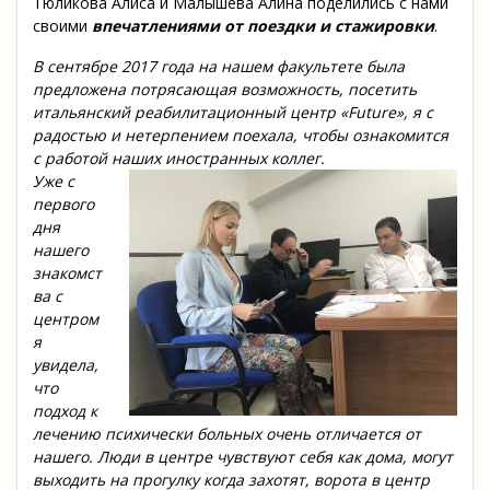
Тюликова Алиса и Малышева Алина поделились с нами
своими
впечатлениями от поездки и стажировки
.
В сентябре 2017 года на нашем факультете была
предложена потрясающая возможность, посетить
итальянский реабилитационный центр «Future», я с
радостью и нетерпением поехала, чтобы ознакомится
с работой наших иностранных коллег.
Уже с
первого
дня
нашего
знакомст
ва с
центром
я
увидела,
что
подход к
лечению психически больных очень отличается от
нашего. Люди в центре чувствуют себя как дома, могут
выходить на прогулку когда захотят, ворота в центр