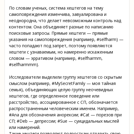
По словам ученых, система хештегов на тему
самоповреждения изменчива, завуалирована и
неоднородна, что делает невозможным контроль над
контентом. Она объединяет разные по написанию
поисковые запросы. Прямые хештеги — прямые
указания на самоповреждения (например, #selfharm) —
часто попадают под запрет, поэтому появляются
хештеги с узнаваемым, но намеренно искаженным
словом — эрративом (например, #selfharmm,
#selfharmmm).
Исследователи выделили группу хештегов со скрытым
смыслом (например, #MySecretFamily — моя тайная
семья), объединяющих целую группу неочевидных
хештегов, где определенное поведение или
расстройство, ассоциированное с СП, обозначается
распространенным человеческим именем. Например,
#Ana для обозначения анорексии; #Cat — порезов при
СП; #Deb — депрессии; #Sue — суицидальных мыслей
или намерений.
Такие хештеги позволяют подросткам отразить свою