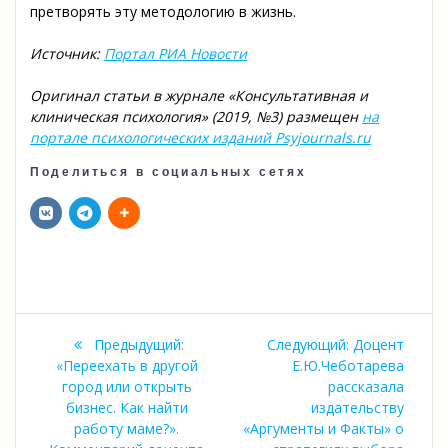
претворять эту методологию в жизнь.
Источник:
Портал РИА Новости
Оригинал статьи в журнале «Консультативная и
клиническая психология» (2019, №3) размещен
на
портале психологических изданий Psyjournals.ru
Поделиться в социальных сетях
Навигация
Следующая
Предыдущий:
Следующий:
Доцент
по
Предыдущая
запись:
«Переехать в другой
Е.Ю.Чеботарева
запись:
город или открыть
рассказала
записям
бизнес. Как найти
издательству
работу маме?».
«Аргументы и Факты» о