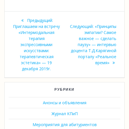
Навигация
Предыдущая
Предыдущий:
по
запись:
Следующая
Приглашаем на встречу
Следующий:
«Принципы
запись:
«Интермодальная
эмпатии? Самое
записям
терапия
важное — сделать
экспрессивными
паузу» — интервью
искусствами:
доцента Т.Д.Карягиной
терапевтическая
порталу «Реальное
эстетика» — 19
время»
декабря 2019г.
РУБРИКИ
Анонсы и объявления
Журнал КПиП
Мероприятия для абитуриентов