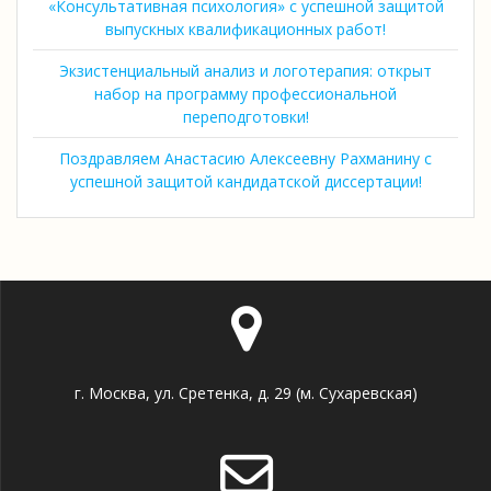
«Консультативная психология» с успешной защитой
выпускных квалификационных работ!
Экзистенциальный анализ и логотерапия: открыт
набор на программу профессиональной
переподготовки!
Поздравляем Анастасию Алексеевну Рахманину с
успешной защитой кандидатской диссертации!
г. Москва, ул. Сретенка, д. 29 (м. Сухаревская)