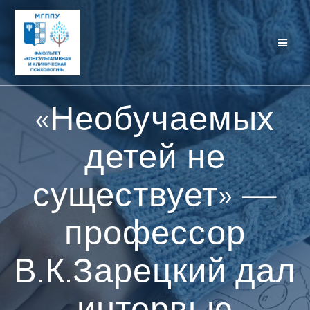
Перейти
к
контенту
«Необучаемых
детей не
существует» —
профессор
В.К.Зарецкий дал
интервью