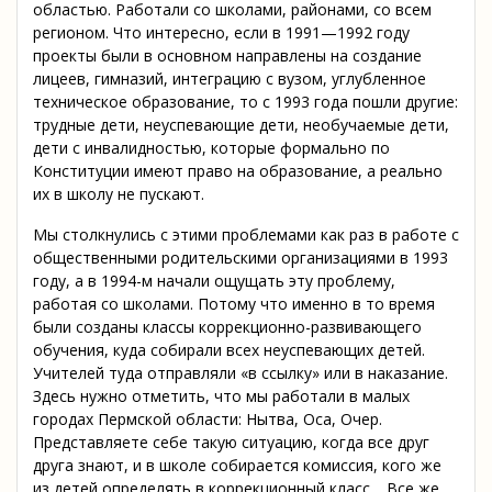
областью. Работали со школами, районами, со всем
регионом. Что интересно, если в 1991—1992 году
проекты были в основном направлены на создание
лицеев, гимназий, интеграцию с вузом, углубленное
техническое образование, то с 1993 года пошли другие:
трудные дети, неуспевающие дети, необучаемые дети,
дети с инвалидностью, которые формально по
Конституции имеют право на образование, а реально
их в школу не пускают.
Мы столкнулись с этими проблемами как раз в работе с
общественными родительскими организациями в 1993
году, а в 1994-м начали ощущать эту проблему,
работая со школами. Потому что именно в то время
были созданы классы коррекционно-развивающего
обучения, куда собирали всех неуспевающих детей.
Учителей туда отправляли «в ссылку» или в наказание.
Здесь нужно отметить, что мы работали в малых
городах Пермской области: Нытва, Оса, Очер.
Представляете себе такую ситуацию, когда все друг
друга знают, и в школе собирается комиссия, кого же
из детей определять в коррекционный класс… Все же