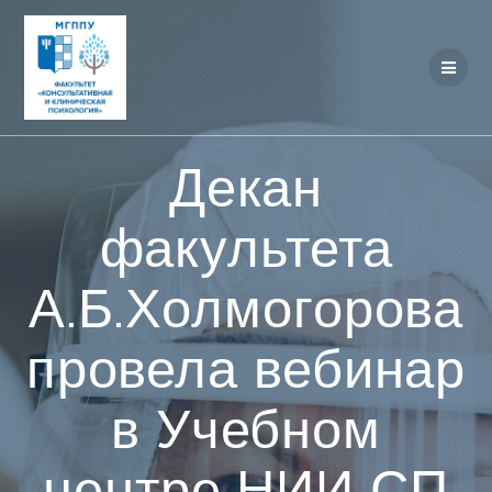
Перейти
к
контенту
Декан
факультета
А.Б.Холмогорова
провела вебинар
в Учебном
центре НИИ СП