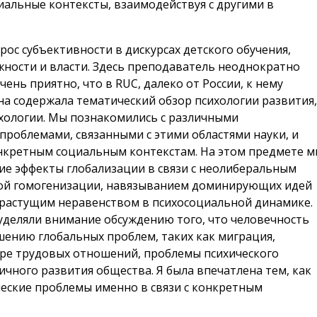
иальные контексты, взаимодействуя с другими в
рос субъективности в дискурсах детского обучения,
жности и власти. Здесь преподаватель неоднократно
чень приятно, что в RUC, далеко от России, к нему
ина содержала тематический обзор психологии развития
ихологии. Мы познакомились с различными
роблемами, связанными с этими областями науки, и
нкретным социальным контекстам. На этом предмете 
ие эффекты глобализации в связи с неолиберальным
ной гомогенизации, навязыванием доминирующих идей
е, растущим неравенством в психосоциальной динамике.
уделяли внимание обсуждению того, что человечность
шению глобальных проблем, таких как миграция,
ере трудовых отношений, проблемы психического
ичного развития общества. Я была впечатлена тем, как
еские проблемы именно в связи с конкретным