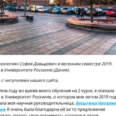
ихология» София Давыдович в весеннем семестре 2019-
в Университете Роскилле (Дания).
с читателями нашего сайта.
ом году во время моего обучения на 2 курсе, я поехала
 в Университет Роскилле, о котором мне летом 2019 го
зала моя научная руководительница,
Бусыгина Натали
на
. Я очень была благодарна ей за то предложение
овать подать свои документы, которое в итоге