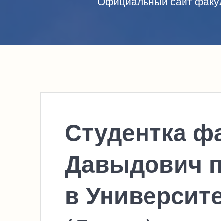
Официальный сайт факул
Студентка ф
Давыдович п
в Университ