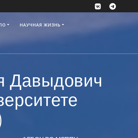
ПО
НАУЧНАЯ ЖИЗНЬ
я Давыдович
верситете
)