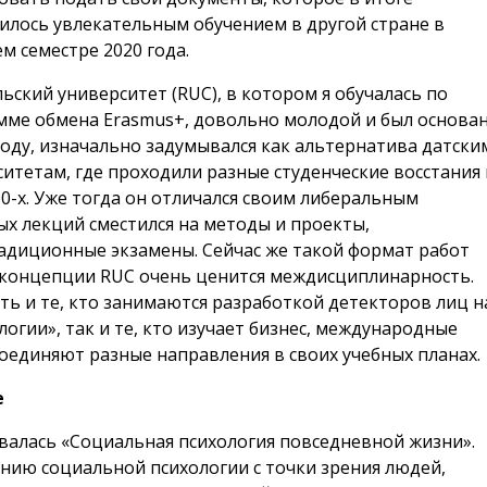
илось увлекательным обучением в другой стране в
м семестре 2020 года.
ьский университет (RUC), в котором я обучалась по
мме обмена Erasmus+, довольно молодой и был основа
году, изначально задумывался как альтернатива датски
итетам, где проходили разные студенческие восстания 
0-х. Уже тогда он отличался своим либеральным
ых лекций сместился на методы и проекты,
радиционные экзамены. Сейчас же такой формат работ
в концепции RUC очень ценится междисциплинарность.
ть и те, кто занимаются разработкой детекторов лиц н
ии», так и те, кто изучает бизнес, международные
соединяют разные направления в своих учебных планах.
е
ывалась «Социальная психология повседневной жизни».
нию социальной психологии с точки зрения людей,