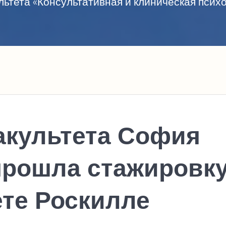
ьтета «Консультативная и клиническая пси
акультета София
рошла стажировк
ете Роскилле