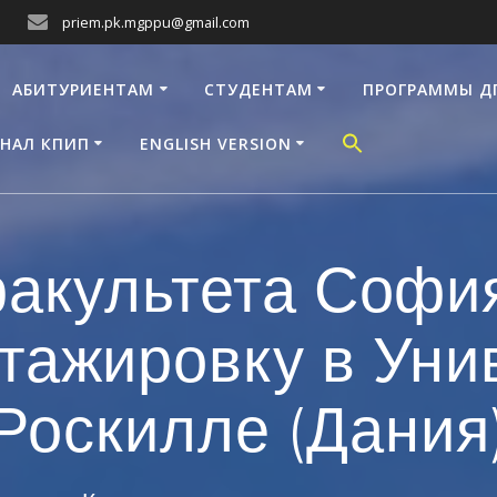
priem.pk.mgppu@gmail.com
АБИТУРИЕНТАМ
СТУДЕНТАМ
ПРОГРАММЫ Д
НАЛ КПИП
ENGLISH VERSION
факультета Софи
тажировку в Уни
Роскилле (Дания