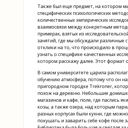
Также был еще предмет, на котором м
специфических психологических методов
количественных эмпирических исследо
взаимосвязи между конкретным методо
примерах, взятых из исследовательско
занятий, где мы обсуждали различные 
отклики на то, что происходило в проц
узнать о специфике качественных иссл
котором расскажу далее. Этот формат о
В самом университете царила распола
обучению атмосфера, потому что он на
пригородном городке Trekroner, кото
похож на деревню. Небольшие домишк
магазинов и кафе, поле, где паслись як
козы, а также озера, над которым пари
разных корпусах были кухни, где можн
покушать и заварить себе кофе после з
Библиотека была большая и светлая за 