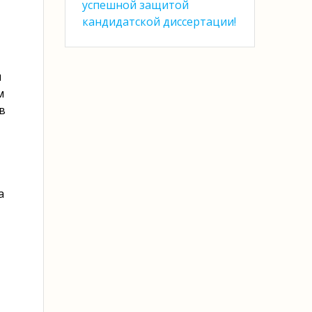
успешной защитой
кандидатской диссертации!
н
м
в
а