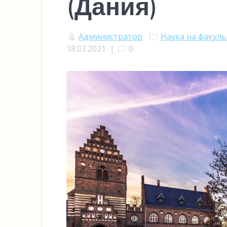
(Дания)
Администратор
Наука на факул
18.03.2021
|
0