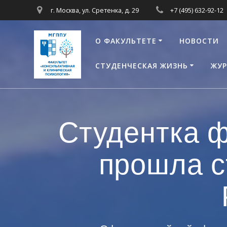
Перейти
г. Москва, ул. Сретенка, д. 29
+7 (495) 632-92-12
к
контенту
О ФАКУЛЬТЕТЕ
НОВОСТИ
СТУДЕНЧЕСКАЯ ЖИЗНЬ
ЖУР
Студентка 
прошла с