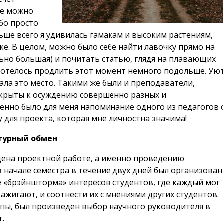
де можно
ибо просто
ольше всего я удивилась гамакам и высоким растениям,
ке. В целом, можно было себе найти лавочку прямо на
ьно большая) и почитать статью, глядя на плавающих
 хотелось продлить этот момент немного подольше. Уют
сала это место. Такими же были и преподаватели,
ткрыты к осуждению совершенно разных и
енно было для меня напоминание одного из педагогов 
 для проекта, которая мне личностна значима!
ьтурный обмен
щена проектной работе, а именно проведению
в начале семестра в течение двух дней был организован
е «брэйншторма» интересов студентов, где каждый мог
зажигают, и соотнести их с мнениями других студентов.
уппы, был произведен выбор научного руководителя в
т.