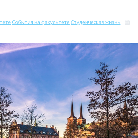
ьтете
События на факультете
Студенческая жизнь