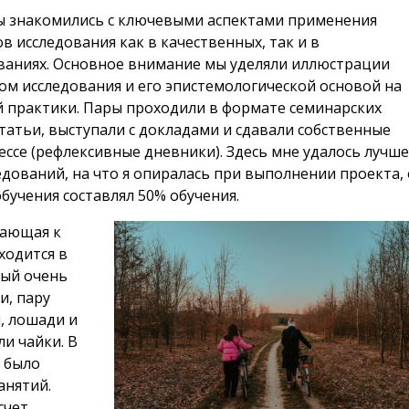
ы знакомились с ключевыми аспектами применения
 исследования как в качественных, так и в
ваниях. Основное внимание мы уделяли иллюстрации
м исследования и его эпистемологической основой на
й практики. Пары проходили в формате семинарских
статьи, выступали с докладами и сдавали собственные
ессе (рефлексивные дневники). Здесь мне удалось лучш
едований, на что я опиралась при выполнении проекта, 
бучения составлял 50% обучения.
гающая к
ходится в
рый очень
и, пару
и, лошади и
ли чайки. В
о было
анятий.
счет