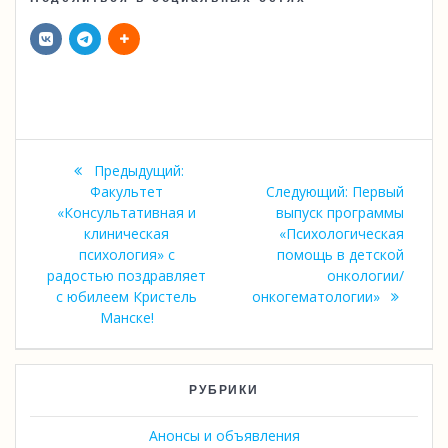
Навигация
Предыдущая
Предыдущий:
по
запись:
Следующая
Факультет
Следующий:
Первый
запись:
«Консультативная и
выпуск программы
записям
клиническая
«Психологическая
психология» с
помощь в детской
радостью поздравляет
онкологии/
с юбилеем Кристель
онкогематологии»
Манске!
РУБРИКИ
Анонсы и объявления