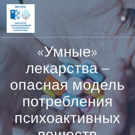
Перейти
к
контенту
«Умные»
лекарства –
опасная модель
потребления
психоактивных
веществ