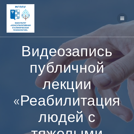
Перейти
к
контенту
Видеозапись
публичной
лекции
«Реабилитация
людей с
тяжелыми