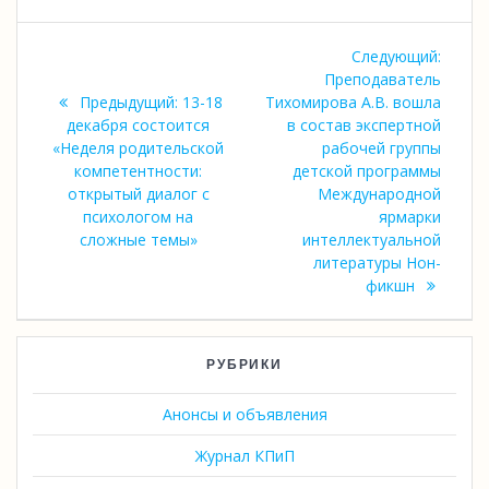
Навигация
Следу
Следующий:
по
запись
Преподаватель
Предыдущая
Предыдущий:
13-18
Тихомирова А.В. вошла
записям
запись:
декабря состоится
в состав экспертной
«Неделя родительской
рабочей группы
компетентности:
детской программы
открытый диалог с
Международной
психологом на
ярмарки
сложные темы»
интеллектуальной
литературы Нон-
фикшн
РУБРИКИ
Анонсы и объявления
Журнал КПиП