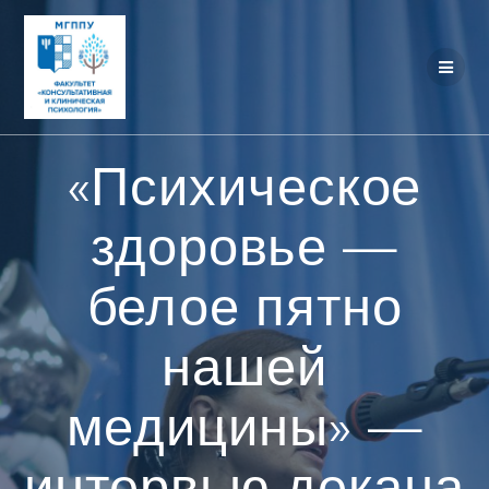
Перейти
к
контенту
«Психическое
здоровье —
белое пятно
нашей
медицины» —
интервью декана