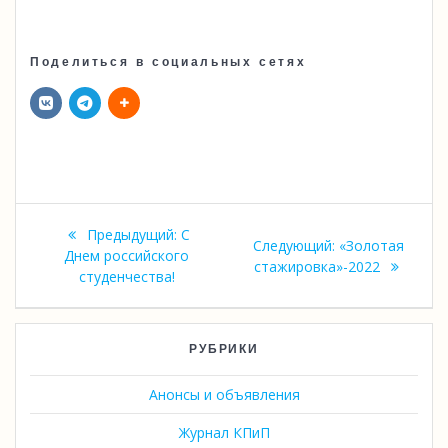
Поделиться в социальных сетях
Навигация
Предыдущая
Предыдущий:
С
Следующая
Следующий:
«Золотая
по
запись:
Днем российского
запись:
стажировка»-2022
студенчества!
записям
РУБРИКИ
Анонсы и объявления
Журнал КПиП