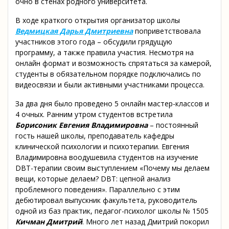
очно в стенах родного университета.
В ходе краткого открытия организатор школы
Ведмицкая Дарья Дмитриевна
поприветствовала
участников этого года – обсудили грядущую
программу, а также правила участия. Несмотря на
онлайн формат и возможность спрятаться за камерой,
студенты в обязательном порядке подключались по
видеосвязи и были активными участниками процесса.
За два дня было проведено 5 онлайн мастер-классов и
4 очных. Ранним утром студентов встретила
Борисоник Евгения Владимировна
– постоянный
гость нашей школы, преподаватель кафедры
клинической психологии и психотерапии. Евгения
Владимировна воодушевила студентов на изучение
DBT-терапии своим выступлением «Почему мы делаем
вещи, которые делаем? DBT: цепной анализ
проблемного поведения». Параллельно с этим
дебютировал выпускник факультета, руководитель
одной из баз практик, педагог-психолог школы № 1505
Кичман Дмитрий
. Много лет назад Дмитрий покорил