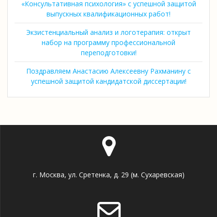
«Консультативная психология» с успешной защитой
выпускных квалификационных работ!
Экзистенциальный анализ и логотерапия: открыт
набор на программу профессиональной
переподготовки!
Поздравляем Анастасию Алексеевну Рахманину с
успешной защитой кандидатской диссертации!
г. Москва, ул. Сретенка, д. 29 (м. Сухаревская)