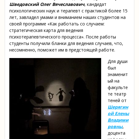
Шведовский Олег Вячеславович
, кандидат
психологических наук и терапевт с практикой более 15
лет, завладел умами и вниманием наших студентов на
своей программе «Как работать со случаем:
стратегическая карта для ведения
психотерапевтического процесса». После работы
студенты получили бланки для ведения случаев, что,
несомненно, поможет им в предстоящей работе.
Для души
был
знаменит
ый на
факульте
те театр
теней от
Шерягин
ой Елены
Владими
ровны
,
доцента