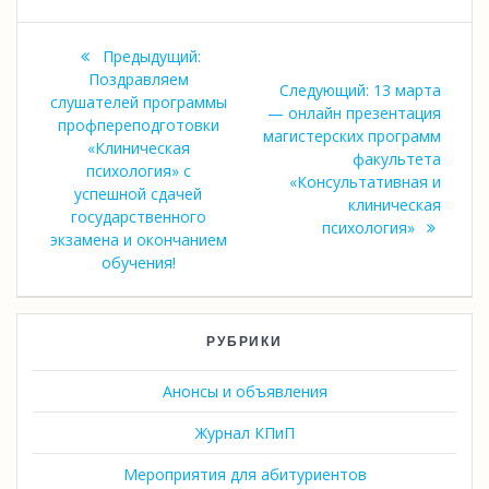
Навигация
Предыдущая
Предыдущий:
по
запись:
Поздравляем
Следующая
Следующий:
13 марта
слушателей программы
запись:
— онлайн презентация
записям
профпереподготовки
магистерских программ
«Клиническая
факультета
психология» с
«Консультативная и
успешной сдачей
клиническая
государственного
психология»
экзамена и окончанием
обучения!
РУБРИКИ
Анонсы и объявления
Журнал КПиП
Мероприятия для абитуриентов