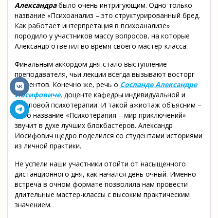
Александра
было очень интригующим. Одно только
название «Психоанализ – это структурированный бред.
Как работает интерпретация в психоанализе»
породило у участников массу вопросов, на которые
Александр ответил во время своего мастер-класса.
Финальным аккордом дня стало выступление
преподавателя, чьи лекции всегда вызывают восторг
студентов. Конечно же, речь о
Сосланде Александре
Иосифовиче
, доценте кафедры индивидуальной и
групповой психотерапии. И такой ажиотаж объясним –
одно название «Психотерапия – мир приключений»
звучит в духе лучших блокбастеров. Александр
Иосифович щедро поделился со студентами историями
из личной практики.
Не успели наши участники отойти от насыщенного
дистанционного дня, как начался день очный. Именно
встреча в очном формате позволила нам провести
длительные мастер-классы с высоким практическим
значением.