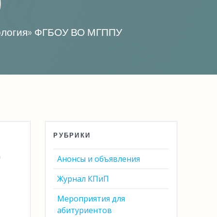
)
хология» ФГБОУ ВО МГППУ
РУБРИКИ
т
Анонсы и объявления
Журнал КПиП
Мероприятия для
абитуриентов