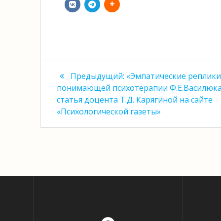
Навигация
Предыдущая
Предыдущий:
«Эмпатические реплики
запись:
по
понимающей психотерапии Ф.Е.Василюк
статья доцента Т.Д. Карягиной на сайте
записям
«Психологической газеты»