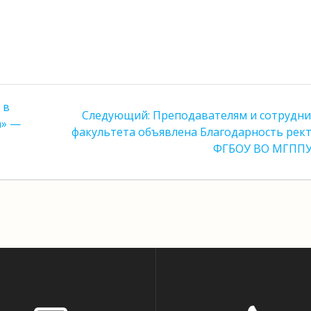
 в
Следующая
Следующий:
Преподавателям и сотрудн
а» —
запись:
факультета объявлена Благодарность рек
ФГБОУ ВО МГПП