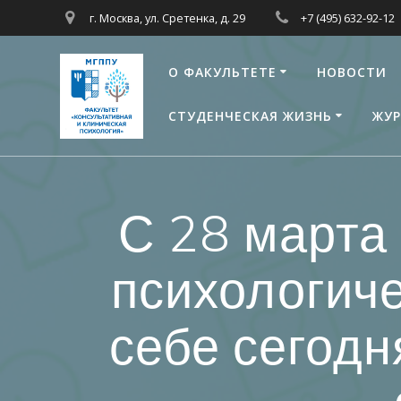
Перейти
г. Москва, ул. Сретенка, д. 29
+7 (495) 632-92-12
к
контенту
О ФАКУЛЬТЕТЕ
НОВОСТИ
СТУДЕНЧЕСКАЯ ЖИЗНЬ
ЖУР
С 28 марта
психологич
себе сегодн