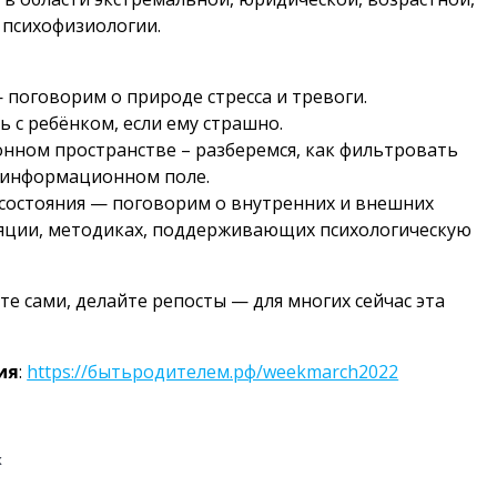
 психофизиологии.
поговорим о природе стресса и тревоги.
 с ребёнком, если ему страшно.
ном пространстве – разберемся, как фильтровать
 информационном поле.
 состояния — поговорим о внутренних и внешних
ляции, методиках, поддерживающих психологическую
е сами, делайте репосты — для многих сейчас эта
ия
:
https://бытьродителем.рф/weekmarch2022
х