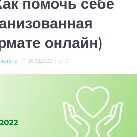
Как помочь себе
ганизованная
рмате онлайн)
ультете
26.03.2022
|
0