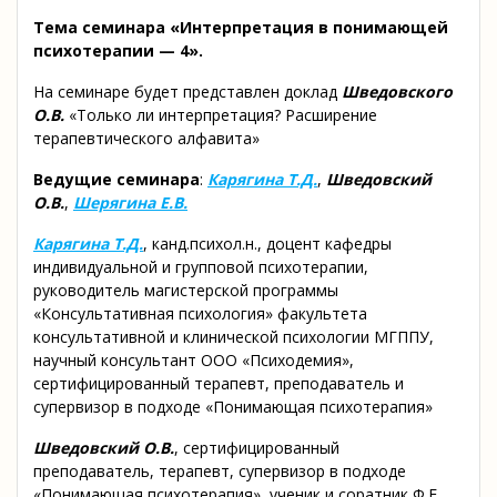
Тема семинара «Интерпретация в понимающей
психотерапии — 4».
На семинаре будет представлен доклад
Шведовского
О.В.
«Только ли интерпретация? Расширение
терапевтического алфавита»
Ведущие семинара
:
Карягина Т.Д.
,
Шведовский
О.В.
,
Шерягина Е.В.
Карягина Т.Д.
, канд.психол.н., доцент кафедры
индивидуальной и групповой психотерапии,
руководитель магистерской программы
«Консультативная психология» факультета
консультативной и клинической психологии МГППУ,
научный консультант ООО «Психодемия»,
сертифицированный терапевт, преподаватель и
супервизор в подходе «Понимающая психотерапия»
Шведовский О.В.
, сертифицированный
преподаватель, терапевт, супервизор в подходе
«Понимающая психотерапия», ученик и соратник Ф.Е.