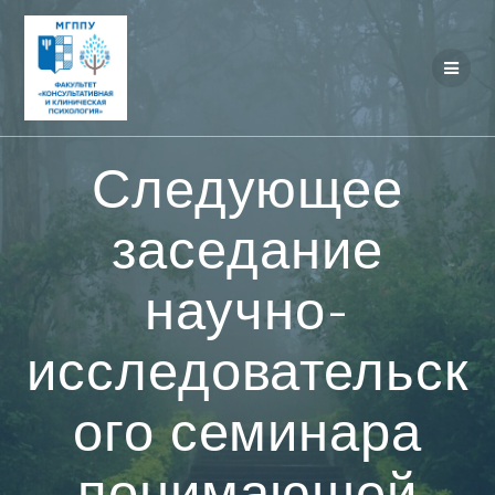
Перейти
к
контенту
Следующее
заседание
научно-
исследовательск
ого семинара
понимающей