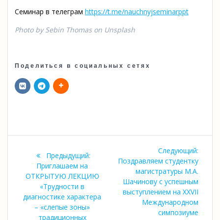
Семинар в телеграм
https://t.me/
nauchnyjseminarppt
Photo by Sebin Thomas on Unsplash
Поделиться в социальных сетях
Навигация
Следу
Следующий:
Предыдущая
Предыдущий:
по
запись
Поздравляем студентку
запись:
Приглашаем на
магистратуры М.А.
ОТКРЫТУЮ ЛЕКЦИЮ
записям
Шачинову с успешным
«Трудности в
выступлением на XXVII
диагностике характера
Международном
– «слепые зоны»
симпозиуме
традиционных