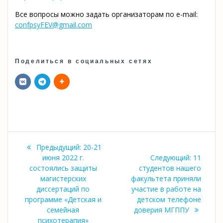
Все вопросы можно задать организаторам по e-mail:
confpsyFEV@gmail.com
Поделиться в социальных сетях
Навигация
Предыдущая
Предыдущий:
20-21
по
запись:
Следую
июня 2022 г.
Следующий:
11
запись:
состоялись защиты
студентов нашего
записям
магистерских
факультета приняли
диссертаций по
участие в работе на
программе «Детская и
детском телефоне
семейная
доверия МГППУ
психотерапия»