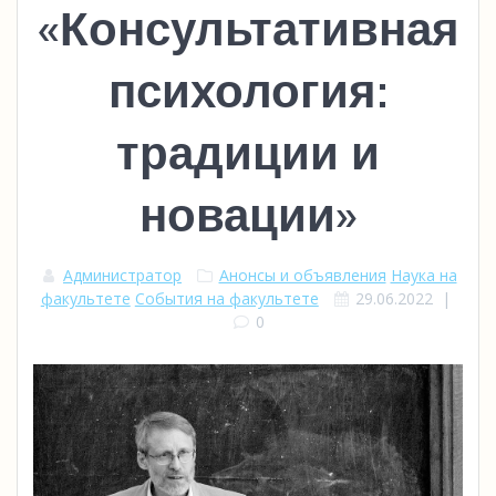
«Консультативная
психология:
традиции и
новации»
Администратор
Анонсы и объявления
Наука на
факультете
События на факультете
29.06.2022
|
0