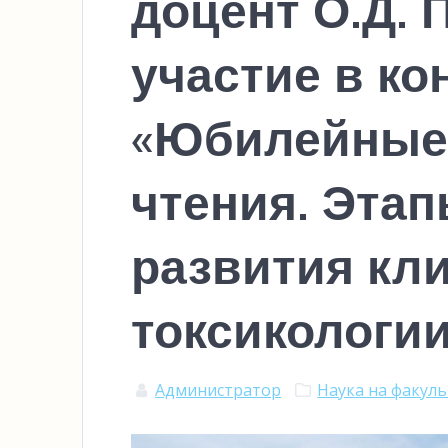
доцент О.Д. 
участие в к
«Юбилейные
чтения. Эта
развития кл
токсикологи
Администратор
Наука на факул