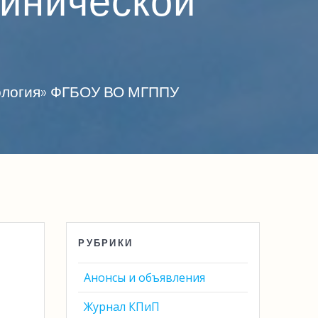
линической
хология» ФГБОУ ВО МГППУ
РУБРИКИ
Анонсы и объявления
Журнал КПиП