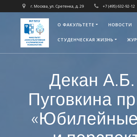
Перейти
г. Москва, ул. Сретенка, д. 29
+7 (495) 632-92-12
к
контенту
О ФАКУЛЬТЕТЕ
НОВОСТИ
СТУДЕНЧЕСКАЯ ЖИЗНЬ
ЖУР
Декан А.Б.
Пуговкина п
«Юбилейные 