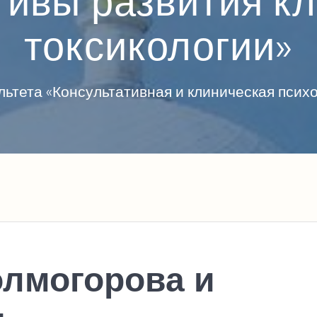
тивы развития к
токсикологии»
ьтета «Консультативная и клиническая пси
олмогорова и