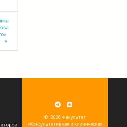
пись
зова
го»
© 2026 Факультет
«Консультативная и клиническая
 второе