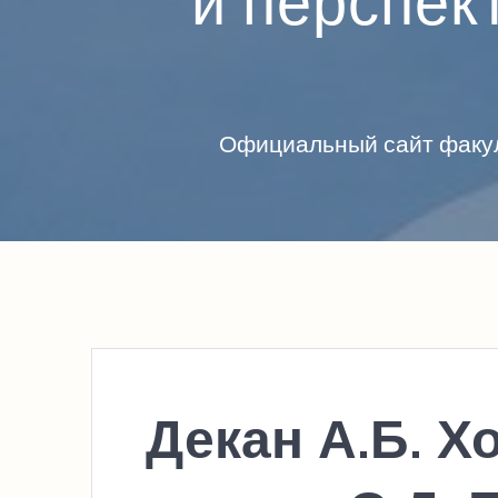
и перспек
Официальный сайт факул
Декан А.Б. Х