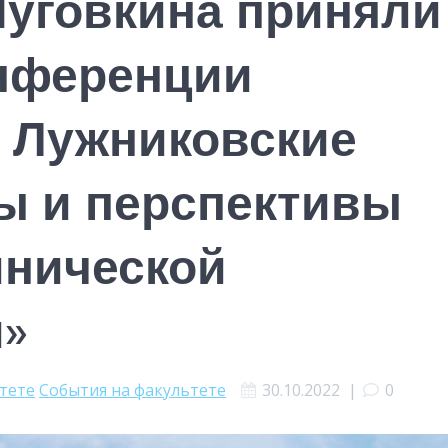
Пуговкина приняли
онференции
 Лужниковские
пы и перспективы
инической
и»
ьтете
События на факультете
30.10.2022
|
0