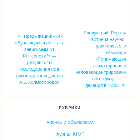
Навигация
Следующая
Следующий:
Первая
Предыдущая
Предыдущий:
«Как
по
запись:
встреча научно-
запись:
обучающимся не стать
практического
зависимым от
записям
семинара
Интернета?» —
«Понимающая
результаты
психотерапия и
исследования под
человекоцентрированн
руководством декана
ый подход» — 1
А.Б. Холмогоровой
декабря в 18:00
РУБРИКИ
Анонсы и объявления
Журнал КПиП