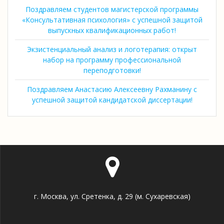
Поздравляем студентов магистерской программы
«Консультативная психология» с успешной защитой
выпускных квалификационных работ!
Экзистенциальный анализ и логотерапия: открыт
набор на программу профессиональной
переподготовки!
Поздравляем Анастасию Алексеевну Рахманину с
успешной защитой кандидатской диссертации!
г. Москва, ул. Сретенка, д. 29 (м. Сухаревская)