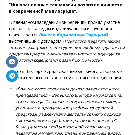
“Инновационные технологии развития личности
в современной медиасреде”
.
В пленарном заседании конференции принял участие
профессор кафедры индивидуальной и групповой
психотерапии
Виктор Кириллович Зарецкий
,
выступивший с докладом
«Психолого-педагогическая
помощь учащимся в преодолении учебных трудностей
средствам рефлексивно-деятельностного подхода как
технология содействия развитию личности»
.
Доклад Виктора Кириллович вызвал много откликов и
положительных отзывов от участников конференции:
«Больше всего впечатлил доклад замечательного
преподавателя – Зарецкого Виктора Кирилловича.
Тема доклада “Психолого-педагогическая помощь
учащимся в преодолении учебных трудностей
средствам рефлексивно-деятельностного подхода
как технология содействия развитию личности”.
Была удивлена этой уникальной связи между
педагогом и учеником. Очень понравились видео,