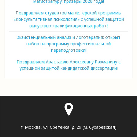
магистратуру: призеры 2026 года!
Поздравляем студентов магистерской программы
«Консультативная психология» с успешной защитой
выпускных квалификационных работ!
Экзистенциальный анализ и логотерапия: открыт
набор на программу профессиональной
переподготовки!
Поздравляем Анастасию Алексеевну Рахманину с
успешной защитой кандидатской диссертации!
г. Москва, ул. Сретенка, д. 29 (м. Сухаревская)