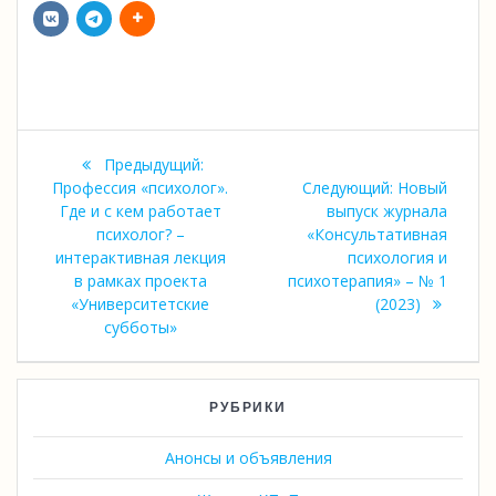
Навигация
Предыдущая
Предыдущий:
по
запись:
Следующая
Профессия «психолог».
Следующий:
Новый
запись:
Где и с кем работает
выпуск журнала
записям
психолог? –
«Консультативная
интерактивная лекция
психология и
в рамках проекта
психотерапия» – № 1
«Университетские
(2023)
субботы»
РУБРИКИ
Анонсы и объявления