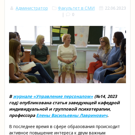
Администратор
Факультет в СМИ
22.06.2023
|
0
В
журнале «Управление персоналом»
(№14, 2023
год) опубликована статья заведующей кафедрой
индивидуальной и групповой психотерапии,
профессора
Елены Васильевны Лавринович
.
В последнее время в сфере образования происходит
активное повышение интереса к двум важным