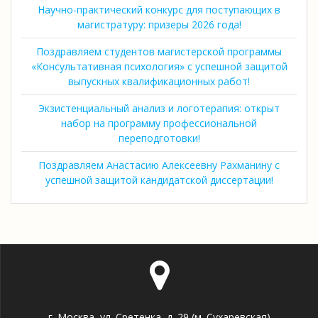
Научно-практический конкурс для поступающих в
магистратуру: призеры 2026 года!
Поздравляем студентов магистерской программы
«Консультативная психология» с успешной защитой
выпускных квалификационных работ!
Экзистенциальный анализ и логотерапия: открыт
набор на программу профессиональной
переподготовки!
Поздравляем Анастасию Алексеевну Рахманину с
успешной защитой кандидатской диссертации!
г. Москва, ул. Сретенка, д. 29 (м. Сухаревская)