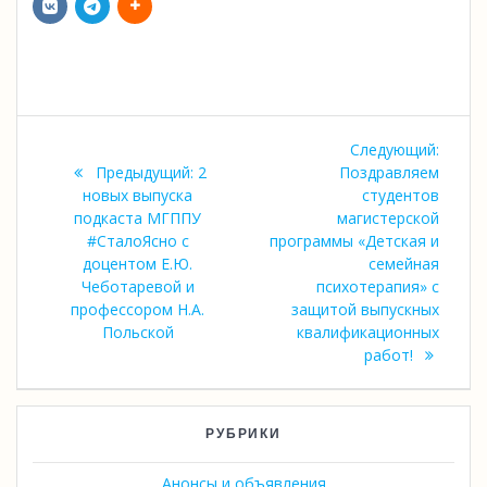
Навигация
Следу
Следующий:
по
Предыдущая
запись
Предыдущий:
2
Поздравляем
запись:
новых выпуска
студентов
записям
подкаста МГППУ
магистерской
#СталоЯсно с
программы «Детская и
доцентом Е.Ю.
семейная
Чеботаревой и
психотерапия» с
профессором Н.А.
защитой выпускных
Польской
квалификационных
работ!
РУБРИКИ
Анонсы и объявления