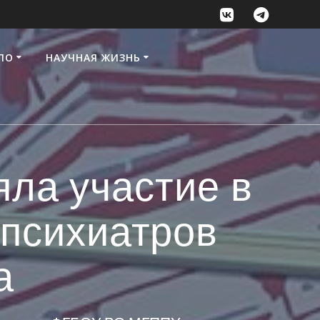
ПО
НАУЧНАЯ ЖИЗНЬ
яла участие в
 психиатров
а