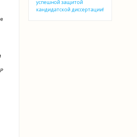
успешной защитой
кандидатской диссертации!
ле
м
Р