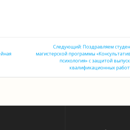
Следующая
в
Следующий:
Поздравляем студе
запись:
ейная
магистерской программы «Консультати
психология» с защитой выпус
квалификационных работ