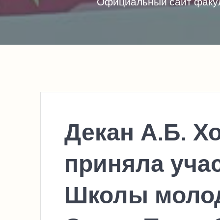
Официальный сайт факул
Декан А.Б. Х
приняла учас
Школы моло