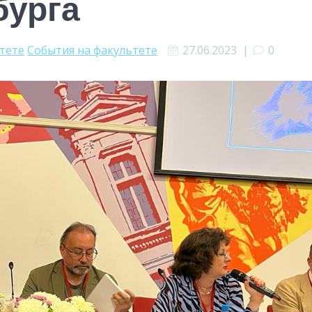
бурга
ьтете
События на факультете
27.06.2023
|
0