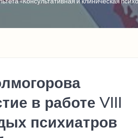
ьтета «Консультативная и клиническая пси
олмогорова
тие в работе VIII
дых психиатров