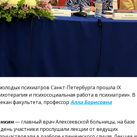
ы молодых психиатров Санкт-Петербурга прошла IX
хотерапия и психосоциальная работа в психиатрии». В
декан факультета, профессор
Алла Борисовна
анкин
— главный врач Алексеевской больницы, на базе
 день участники прослушали лекции от ведущих
поучаствовали в разборе клинического случая. Лекции и