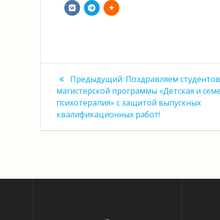
Навигация
Предыдущая
Предыдущий:
Поздравляем студенто
запись:
по
магистерской программы «Детская и сем
психотерапия» с защитой выпускных
записям
квалификационных работ!