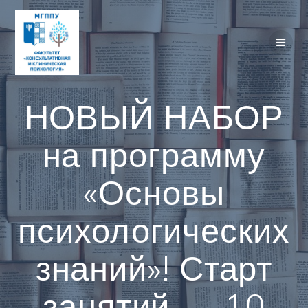
Перейти
к
контенту
НОВЫЙ НАБОР
на программу
«Основы
психологических
знаний»! Старт
занятий — 10