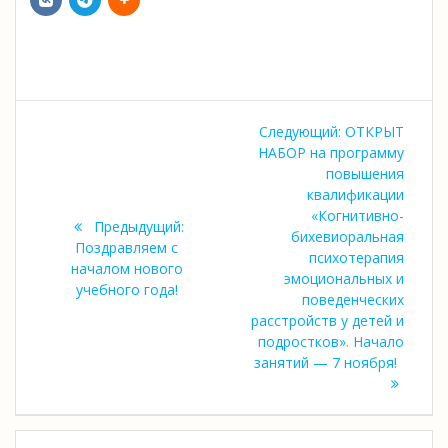
Навигация
Следующая
Следующий:
ОТКРЫТ
по
запись:
НАБОР на программу
повышения
записям
квалификации
«Когнитивно-
Предыдущая
Предыдущий:
бихевиоральная
запись:
Поздравляем с
психотерапия
началом нового
эмоциональных и
учебного года!
поведенческих
расстройств у детей и
подростков». Начало
занятий — 7 ноября!