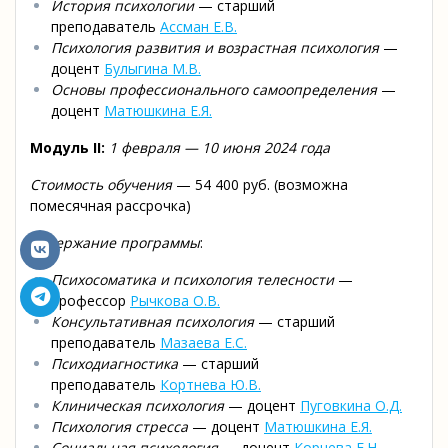
История психологии
— старший
преподаватель
Ассман Е.В.
Психология развития и возрастная психология
—
доцент
Булыгина М.В.
Основы профессионального самоопределения
—
доцент
Матюшкина Е.Я.
Модуль II:
1 февраля — 10 июня 2024 года
Стоимость обучения
— 54 400 руб. (возможна
помесячная рассрочка)
Содержание программы
:
Психосоматика и психология телесности
—
профессор
Рычкова О.В.
Консультативная психология
— старший
преподаватель
Мазаева Е.С.
Психодиагностика
— старший
преподаватель
Кортнева Ю.В.
Клиническая психология
— доцент
Пуговкина О.Д.
Психология стресса
— доцент
Матюшкина Е.Я.
Социальная психология
— доцент
Корнева Е.Н.