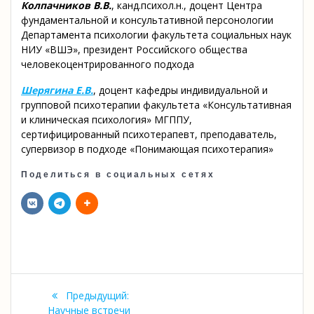
Колпачников В.В.
, канд.психол.н., доцент Центра
фундаментальной и консультативной персонологии
Департамента психологии факультета социальных наук
НИУ «ВШЭ», президент Российского общества
человекоцентрированного подхода
Шерягина Е.В.
, доцент кафедры индивидуальной и
групповой психотерапии факультета «Консультативная
и клиническая психология» МГППУ,
сертифицированный психотерапевт, преподаватель,
супервизор в подходе «Понимающая психотерапия»
Поделиться в социальных сетях
Навигация
Предыдущая
Предыдущий:
запись:
Научные встречи