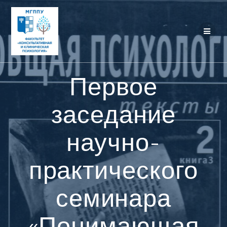
Перейти
к
контенту
Первое
заседание
научно-
практического
семинара
«Понимающая