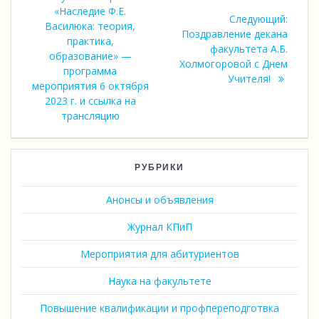
по
«Наследие Ф.Е.
Следу
Следующий:
записям
Василюка: теория,
запись
Поздравление декана
практика,
факультета А.Б.
образование» —
Холмогоровой с Днем
программа
Учителя!
мероприятия 6 октября
2023 г. и ссылка на
трансляцию
РУБРИКИ
Анонсы и объявления
Журнал КПиП
Мероприятия для абитуриентов
Наука на факультете
Повышение квалификации и профпереподготвка