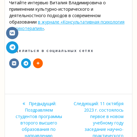
Читайте интервью Виталия Владимировича о
применении культурно-исторического и
деятельностного подходов в современном
образовании
в журнале «Консультативная психология
и психотерапия»
.
Поделиться в социальных сетях
Навигация
Предыдущая
Следующая
Предыдущий:
Следующий:
11 октября
по
запись:
запись:
Поздравляем
2023 г. состоялось
студентов программы
первое в новом
записям
второго высшего
учебному году
образования по
заседание научно-
направлению
практического