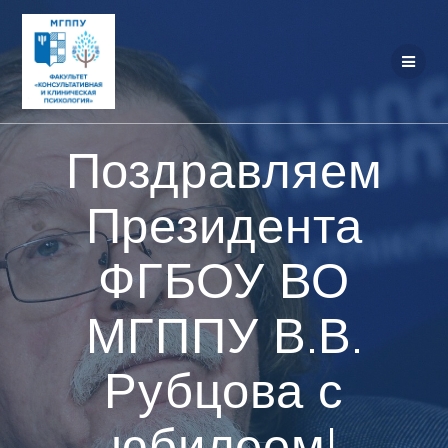
Перейти
к
контенту
Поздравляем
Президента
ФГБОУ ВО
МГППУ В.В.
Рубцова с
юбилеем!