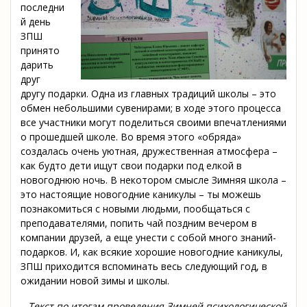
последни
й день
ЗПШ
принято
дарить
друг
другу подарки. Одна из главных традиций школы – это
обмен небольшими сувенирами; в ходе этого процесса
все участники могут поделиться своими впечатлениями
о прошедшей школе. Во время этого «обряда»
создалась очень уютная, дружественная атмосфера –
как будто дети ищут свои подарки под елкой в
новогоднюю ночь. В некотором смысле Зимняя школа –
это настоящие новогодние каникулы – ты можешь
познакомиться с новыми людьми, пообщаться с
преподавателями, попить чай поздним вечером в
компании друзей, а еще унести с собой много знаний-
подарков. И, как всякие хорошие новогодние каникулы,
ЗПШ приходится вспоминать весь следующий год, в
ожидании новой зимы и школы.
Текст по итогам проведения Зимней психологической