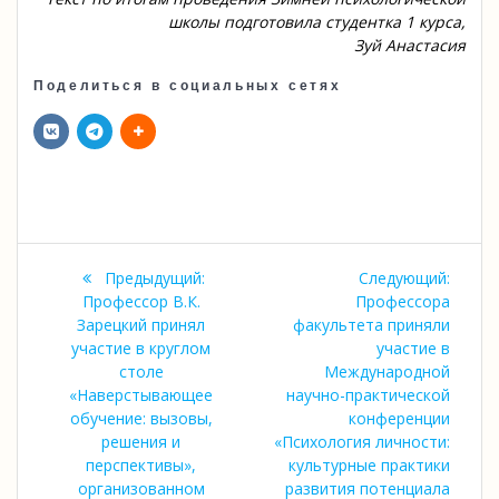
школы подготовила студентка 1 курса,
Зуй Анастасия
Поделиться в социальных сетях
Навигация
Предыдущая
Следу
Предыдущий:
Следующий:
по
запись:
запись
Профессор В.К.
Профессора
Зарецкий принял
факультета приняли
записям
участие в круглом
участие в
столе
Международной
«Наверстывающее
научно-практической
обучение: вызовы,
конференции
решения и
«Психология личности:
перспективы»,
культурные практики
организованном
развития потенциала