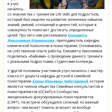
в утро
началось
со знакомства с тренингом Life skills для подростков,
который был нацелен на развитие жизненных навыков,
знаний, умений, отношений и ценностей, которые в
совокупности помогают достигать определенных
целей. Про него нам рассказывала
Елизавета
Николаевна Клименкова
–преподаватель кафедры
клинической психологии и психотерапии. Основываясь
на собственном опыте работы, Елизавета Николаевна
поделилась «байками» о проведении данного тренинга
с реальными подростками, студентами коллежда.
У другой половины участников утро началось с мастер-
класса от доцента кафедры детской и семейной
психотерапии
Елены Юрьевны Чеботаревой
, которая
является членом общества Семейных консультантов и
психотерапевтов (ОСКиП) и Сообщества
эмоционально-фокусированных психотерапевтов
(СЭФТ). На встрече обсуждался сложный, но важный
вопрос: чем может помочь (и может ли вообще