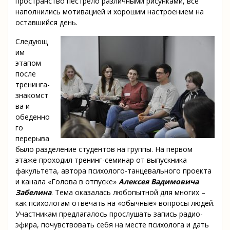
пространство пестрело различными рисунками, все
наполнились мотивацией и хорошим настроением на
оставшийся день.
Следующ
им
этапом
после
тренинга-
знакомст
ва и
обеденно
го
перерыва
было разделение студентов на группы. На первом
этаже проходил тренинг-семинар от выпускника
факультета, автора психолого-танцевального проекта
и канала «Голова в отпуске»
Алексея Вадимовича
Забелина
. Тема оказалась любопытной для многих –
как психологам отвечать на «обычные» вопросы людей.
Участникам предлагалось прослушать запись радио-
эфира, почувствовать себя на месте психолога и дать