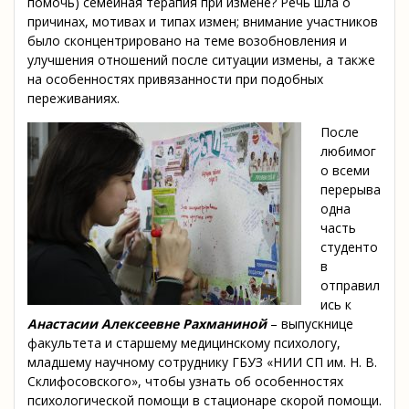
помочь) семейная терапия при измене? Речь шла о
причинах, мотивах и типах измен; внимание участников
было сконцентрировано на теме возобновления и
улучшения отношений после ситуации измены, а также
на особенностях привязанности при подобных
переживаниях.
После
любимог
о всеми
перерыва
одна
часть
студенто
в
отправил
ись к
Анастасии Алексеевне Рахманиной
– выпускнице
факультета и старшему медицинскому психологу,
младшему научному сотруднику ГБУЗ «НИИ СП им. Н. В.
Склифосовского», чтобы узнать об особенностях
психологической помощи в стационаре скорой помощи.