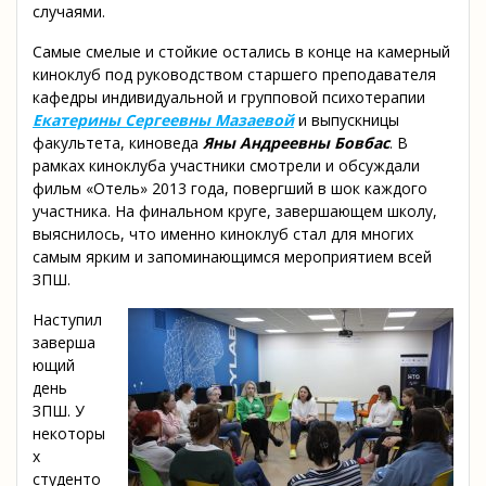
случаями.
Самые смелые и стойкие остались в конце на камерный
киноклуб под руководством старшего преподавателя
кафедры индивидуальной и групповой психотерапии
Екатерины Сергеевны Мазаевой
и выпускницы
факультета, киноведа
Яны Андреевны Бовбас
. В
рамках киноклуба участники смотрели и обсуждали
фильм «Отель» 2013 года, повергший в шок каждого
участника. На финальном круге, завершающем школу,
выяснилось, что именно киноклуб стал для многих
самым ярким и запоминающимся мероприятием всей
ЗПШ.
Наступил
заверша
ющий
день
ЗПШ. У
некоторы
х
студенто