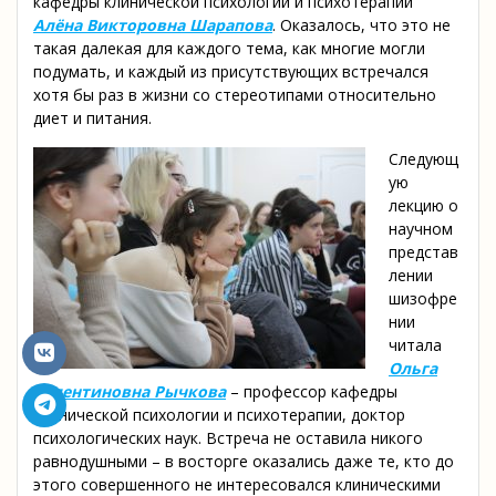
кафедры клинической психологии и психотерапии
Алёна Викторовна Шарапова
. Оказалось, что это не
такая далекая для каждого тема, как многие могли
подумать, и каждый из присутствующих встречался
хотя бы раз в жизни со стереотипами относительно
диет и питания.
Следующ
ую
лекцию о
научном
представ
лении
шизофре
нии
читала
Ольга
Валентиновна Рычкова
– профессор кафедры
клинической психологии и психотерапии, доктор
психологических наук. Встреча не оставила никого
равнодушными – в восторге оказались даже те, кто до
этого совершенного не интересовался клиническими