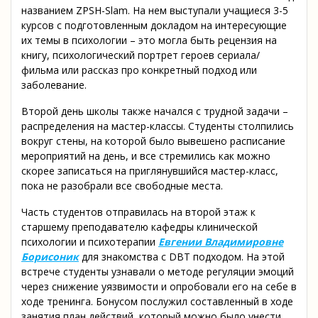
названием ZPSH-Slam. На нем выступали учащиеся 3-5
курсов с подготовленным докладом на интересующие
их темы в психологии – это могла быть рецензия на
книгу, психологический портрет героев сериала/
фильма или рассказ про конкретный подход или
заболевание.
Второй день школы также начался с трудной задачи –
распределения на мастер-классы. Студенты столпились
вокруг стены, на которой было вывешено расписание
мероприятий на день, и все стремились как можно
скорее записаться на приглянувшийся мастер-класс,
пока не разобрали все свободные места.
Часть студентов отправилась на второй этаж к
старшему преподавателю кафедры клинической
психологии и психотерапии
Евгении Владимировне
Борисоник
для знакомства с DBT подходом. На этой
встрече студенты узнавали о методе регуляции эмоций
через снижение уязвимости и опробовали его на себе в
ходе тренинга. Бонусом послужил составленный в ходе
занятия план действий, который можно было унести