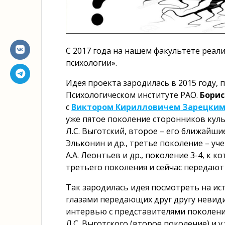
С 2017 года на нашем факультете реал
психологии».
Идея проекта зародилась в 2015 году, 
Психологическом институте РАО.
Борис
с
Ви
ктором
Кирилловичем
Зарецки
уже пятое поколение сторонников куль
Л.С. Выготский, второе – его ближайшие 
Эльконин и др., третье поколение – уче
А.А. Леонтьев и др., поколение 3-4, к к
третьего поколения и сейчас передают
Так зародилась идея посмотреть на и
глазами передающих друг другу невид
интервью с представителями поколения
Л.С. Выготского (второе поколение) и у