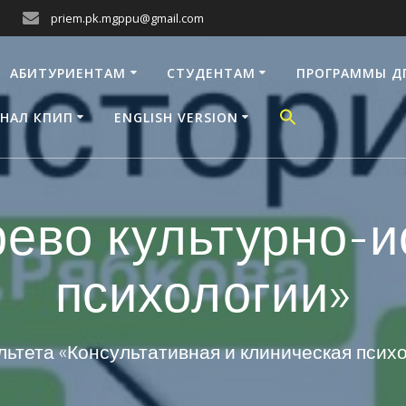
priem.pk.mgppu@gmail.com
АБИТУРИЕНТАМ
СТУДЕНТАМ
ПРОГРАММЫ Д
НАЛ КПИП
ENGLISH VERSION
рево культурно-и
психологии»
ьтета «Консультативная и клиническая пси