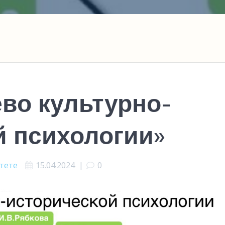
во культурно-
й психологии»
ьтете
15.04.2024
|
0