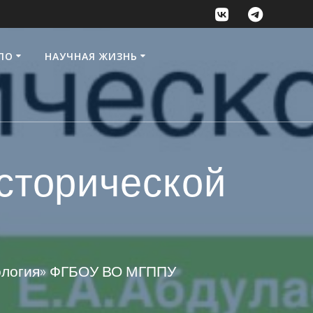
ПО
НАУЧНАЯ ЖИЗНЬ
сторической
хология» ФГБОУ ВО МГППУ