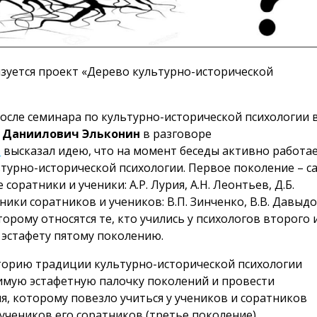
изуется проект «Дерево культурно-исторической
после семинара по культурно-исторической психологии 
Даниилов
ич
Эльконин
в разговоре
м
высказал идею, что на момент беседы активно работа
турно-исторической психологии. Первое поколение – с
соратники и ученики: А.Р. Лурия, А.Н. Леонтьев, Д.Б.
ники соратников и учеников: В.П. Зинченко, В.В. Давыдо
оторому относятся те, кто учились у психологов второго 
 эстафету пятому поколению.
сторию традиции культурно-исторической психологии
имую эстафетную палочку поколений и провести
, которому повезло учиться у учеников и соратников
 учеников его соратников (третье поколение).