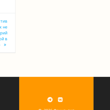
отив
к не
арий
ой в
»