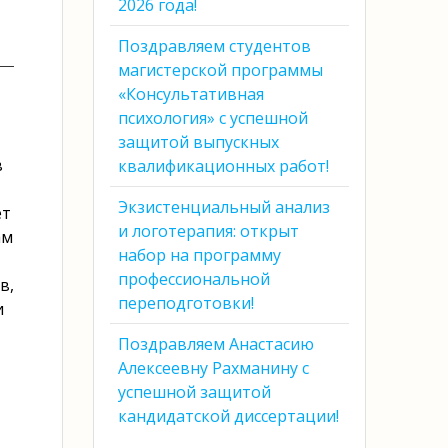
2026 года!
Поздравляем студентов
магистерской программы
«Консультативная
психология» с успешной
защитой выпускных
в
квалификационных работ!
Экзистенциальный анализ
ет
и логотерапия: открыт
ам
набор на программу
профессиональной
в,
переподготовки!
и
Поздравляем Анастасию
Алексеевну Рахманину с
успешной защитой
кандидатской диссертации!