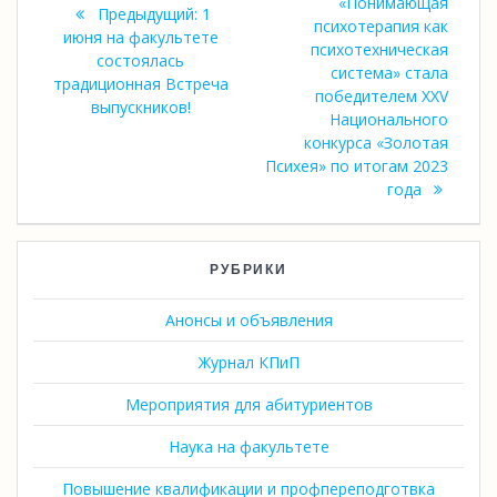
записям
«Понимающая
Предыдущая
Предыдущий:
1
психотерапия как
запись:
июня на факультете
психотехническая
состоялась
система» стала
традиционная Встреча
победителем XXV
выпускников!
Национального
конкурса «Золотая
Психея» по итогам 2023
года
РУБРИКИ
Анонсы и объявления
Журнал КПиП
Мероприятия для абитуриентов
Наука на факультете
Повышение квалификации и профпереподготвка