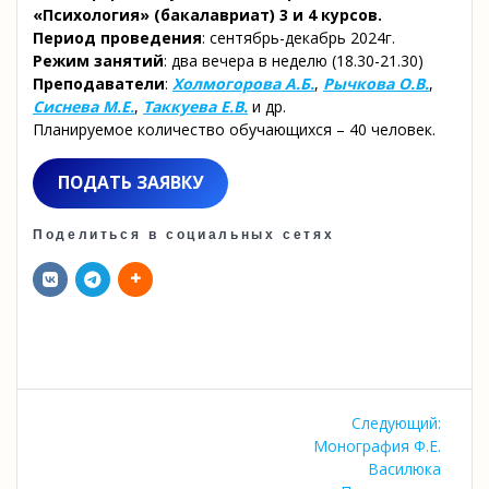
«Психология» (бакалавриат) 3 и 4 курсов.
Период проведения
: сентябрь-декабрь 2024г.
Режим занятий
: два вечера в неделю (18.30-21.30)
Преподаватели
:
Холмогорова А.Б.
,
Рычкова О.В.
,
Сиснева М.Е.
,
Таккуева Е.В.
и др.
Планируемое количество обучающихся – 40 человек.
ПОДАТЬ ЗАЯВКУ
Поделиться в социальных сетях
Навигация
Следу
Следующий:
по
запись
Монография Ф.Е.
Василюка