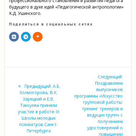
профессионального становления и развития педагога
будущего в духе идей «Педагогической антропологии»
К.Д. Ушинского.
Поделиться в социальных сетях
Навигация
Следу
Следующий:
по
запись
Поздравляем
Предыдущая
Предыдущий:
А.Б.
выпускников
запись:
Холмогорова, В.К.
записям
программы «Искусство
Зарецкий и Е.В.
групповой работы:
Таккуева приняли
тренинг тренеров и
участие в работе IX
ведущих групп» с
Школы молодых
получением
психиатров Санкт-
удостоверений о
Петербурга
повышении