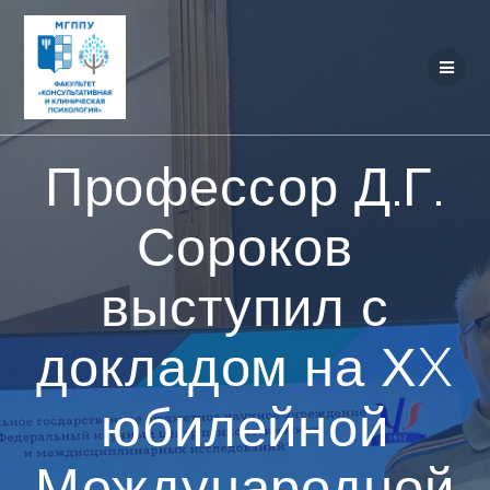
Перейти
к
контенту
Профессор Д.Г.
Сороков
выступил с
докладом на ХX
юбилейной
Международной