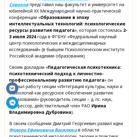
Сороков
представил наш факультет и университет на
юбилейной ХХ Международной научно-практической
конференции «
Образование в эпоху
интеллектуальных технологий: психологические
ресурсы развития педагога
», которая состоялась
2-
3 июля 2024
года в ФГБНУ «Федеральный научный
центр психологических и междисциплинарных
исследований» (в бывшем Психологическом институте
Российской академии образования).
Своим докладом «
Педагогическая психотехника:
психотехнический подход к личностно-
профессиональному развитию педагога
» он
открыл работу секции «Интеграция культуры, науки и
технологий как ресурсное обеспечение развития
образования» (руководитель секции – д. пс. наук,
профессор, действительный член РАО
Ирина
Владимировна Дубровина
).
В своем сообщении Дмитрий Георгиевич развил идеи
Федора Ефимовича Василюка
в области
психотехнической методологии, теории и практики;