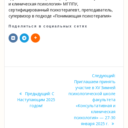
и клиническая психология» МГППУ,
сертифицированный психотерапевт, преподаватель,
супервизор в подходе «Понимающая психотерапия»
Поделиться в социальных сетях
Навигация
Следу
Следующий:
по
запись
Приглашаем принять
участие в XV Зимней
записям
Предыдущая
Предыдущий:
C
психологической школе
запись:
Наступающим 2025
факультета
годом!
«Консультативная и
клиническая
психология» — 27-30
января 2025 г.