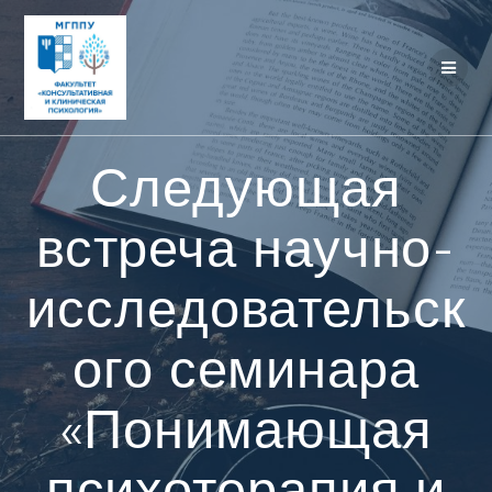
Перейти
к
контенту
Следующая
встреча научно-
исследовательск
ого семинара
«Понимающая
психотерапия и