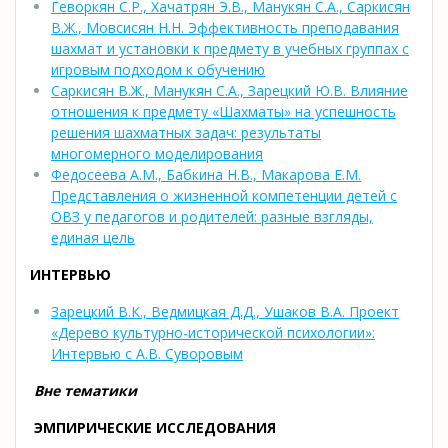
Геворкян С.Р., Хачатрян Э.В., Манукян С.А., Саркисян
В.Ж., Мовсисян Н.Н. Эффективность преподавания
шахмат и установки к предмету в учебных группах с
игровым подходом к обучению
Саркисян В.Ж., Манукян С.А., Зарецкий Ю.В. Влияние
отношения к предмету «Шахматы» на успешность
решения шахматных задач: результаты
многомерного моделирования
Федосеева А.М., Бабкина Н.В., Макарова Е.М.
Представления о жизненной компетенции детей с
ОВЗ у педагогов и родителей: разные взгляды,
единая цель
ИНТЕРВЬЮ
Зарецкий В.К., Ведмицкая Д.Д., Ушаков В.А. Проект
«Дерево культурно-исторической психологии»:
Интервью с А.В. Суворовым
Вне тематики
ЭМПИРИЧЕСКИЕ ИССЛЕДОВАНИЯ