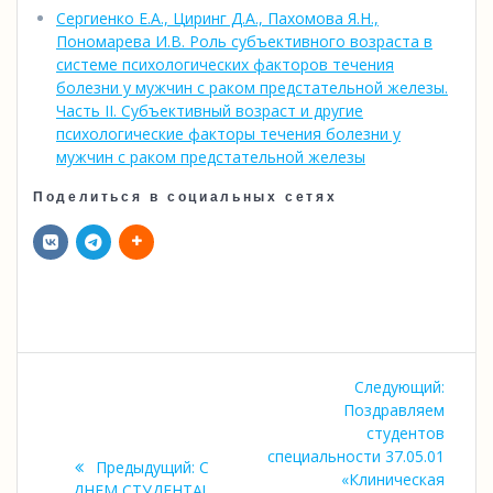
Сергиенко Е.А., Циринг Д.А., Пахомова Я.Н.,
Пономарева И.В. Роль субъективного возраста в
системе психологических факторов течения
болезни у мужчин с раком предстательной железы.
Часть II. Субъективный возраст и другие
психологические факторы течения болезни у
мужчин с раком предстательной железы
Поделиться в социальных сетях
Навигация
Следу
Следующий:
по
запись
Поздравляем
студентов
записям
специальности 37.05.01
Предыдущая
Предыдущий:
С
«Клиническая
запись:
ДНЕМ СТУДЕНТА!