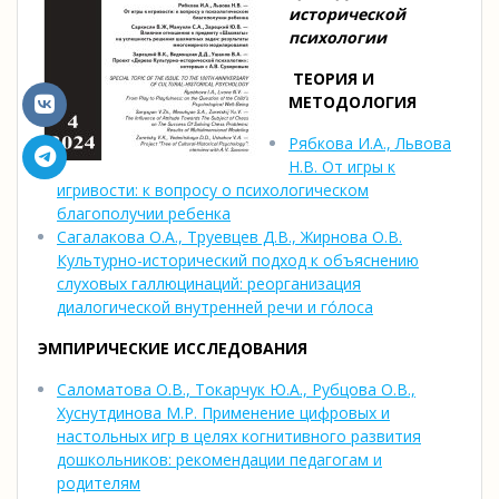
исторической
психологии
ТЕОРИЯ И
МЕТОДОЛОГИЯ
Рябкова И.А., Львова
Н.В. От игры к
игривости: к вопросу о психологическом
благополучии ребенка
Сагалакова О.А., Труевцев Д.В., Жирнова О.В.
Культурно-исторический подход к объяснению
слуховых галлюцинаций: реорганизация
диалогической внутренней речи и го́лоса
ЭМПИРИЧЕСКИЕ ИССЛЕДОВАНИЯ
Саломатова О.В., Токарчук Ю.А., Рубцова О.В.,
Хуснутдинова М.Р. Применение цифровых и
настольных игр в целях когнитивного развития
дошкольников: рекомендации педагогам и
родителям