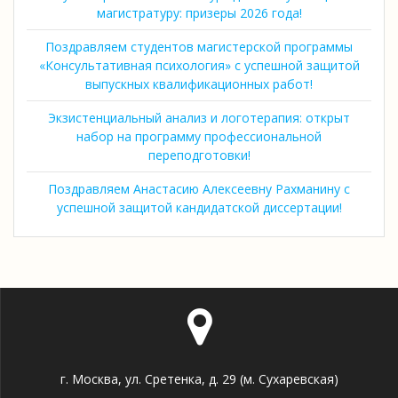
магистратуру: призеры 2026 года!
Поздравляем студентов магистерской программы
«Консультативная психология» с успешной защитой
выпускных квалификационных работ!
Экзистенциальный анализ и логотерапия: открыт
набор на программу профессиональной
переподготовки!
Поздравляем Анастасию Алексеевну Рахманину с
успешной защитой кандидатской диссертации!
г. Москва, ул. Сретенка, д. 29 (м. Сухаревская)