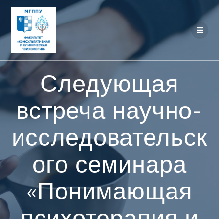
Перейти
к
контенту
Следующая
встреча научно-
исследовательск
ого семинара
«Понимающая
психотерапия и