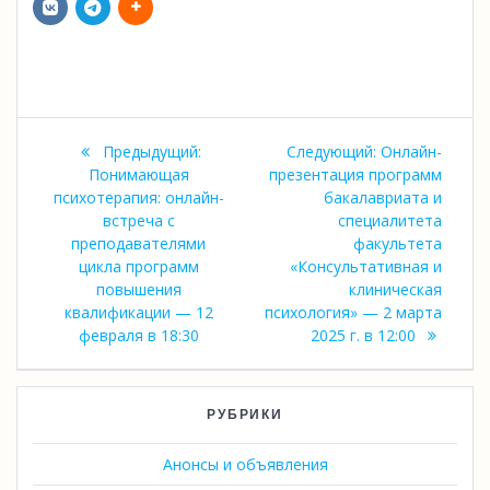
Навигация
Предыдущая
Следующая
Предыдущий:
Следующий:
Онлайн-
по
запись:
запись:
Понимающая
презентация программ
психотерапия: онлайн-
бакалавриата и
записям
встреча с
специалитета
преподавателями
факультета
цикла программ
«Консультативная и
повышения
клиническая
квалификации — 12
психология» — 2 марта
февраля в 18:30
2025 г. в 12:00
РУБРИКИ
Анонсы и объявления