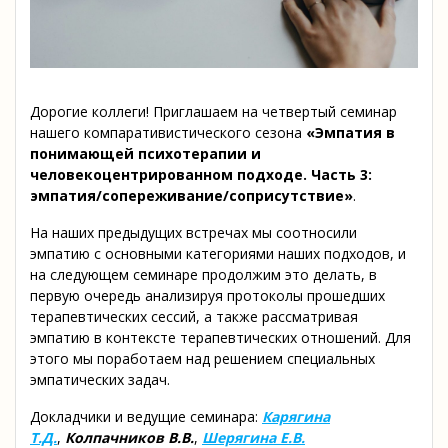
Дорогие коллеги! Приглашаем на четвертый семинар
нашего компаративистического сезона
«Эмпатия в
понимающей психотерапии и
человекоцентрированном подходе. Часть 3:
эмпатия/сопереживание/
соприсутствие»
.
На наших предыдущих встречах мы соотносили
эмпатию с основными категориями наших подходов, и
на следующем семинаре продолжим это делать, в
первую очередь анализируя протоколы прошедших
терапевтических сессий, а также рассматривая
эмпатию в контексте терапевтических отношений. Для
этого мы поработаем над решением специальных
эмпатических задач.
Докладчики и ведущие семинара:
Карягина
Т.Д.
,
Колпачников В.В.
,
Шерягина Е.В.