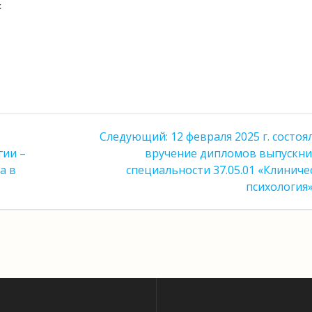
х
Следующая
Следующий:
12 февраля 2025 г. состоя
запись:
гии –
вручение дипломов выпускн
а в
специальности 37.05.01 «Клиниче
психология