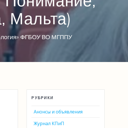
 Понимание,
а, Мальта)
хология» ФГБОУ ВО МГППУ
РУБРИКИ
Анонсы и объявления
Журнал КПиП