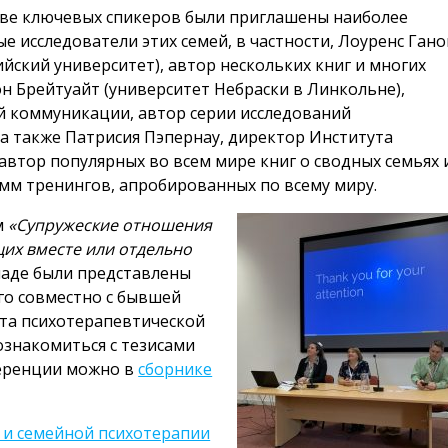
тве ключевых спикеров были приглашены наиболее
е исследователи этих семей, в частности, Лоуренс Гано
ийский университет), автор нескольких книг и многих
он Брейтуайт (университет Небраски в Линкольне),
й коммуникации, автор серии исследований
а также Патрисия Пэпернау, директор Института
автор популярных во всем мире книг о сводных семьях 
мм тренингов, апробированных по всему миру.
м
«Супружеские отношения
их вместе или отдельно
кладе были представлены
го совместно с бывшей
ыта психотерапевтической
ознакомиться с тезисами
ференции можно в
сборнике
 и семейной психотерапии