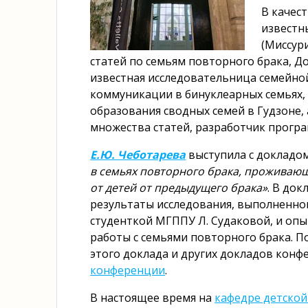
В качес
известны
(Миссур
статей по семьям повторного брака, Д
известная исследовательница семейно
коммуникации в бинуклеарных семьях, 
образования сводных семей в Гудзоне, 
множества статей, разработчик програ
Е.Ю. Чеботарева
выступила с докладо
в семьях повторного брака, проживающ
от детей от предыдущего брака»
. В до
результаты исследования, выполненно
студенткой МГППУ Л. Судаковой, и оп
работы с семьями повторного брака. П
этого доклада и других докладов кон
конференции
.
В настоящее время на
кафедре детской