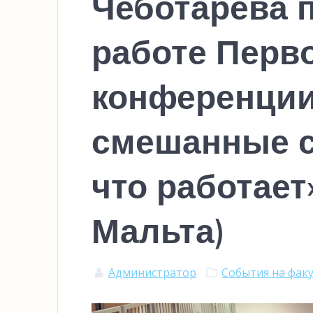
Чеботарева 
работе Перв
конференци
смешанные с
что работает»
Мальта)
Администратор
События на фак