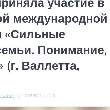
приняла участие в
ой международной
и «Сильные
емьи. Понимание,
 (г. Валлетта,
ультете
10.03.2025
|
0