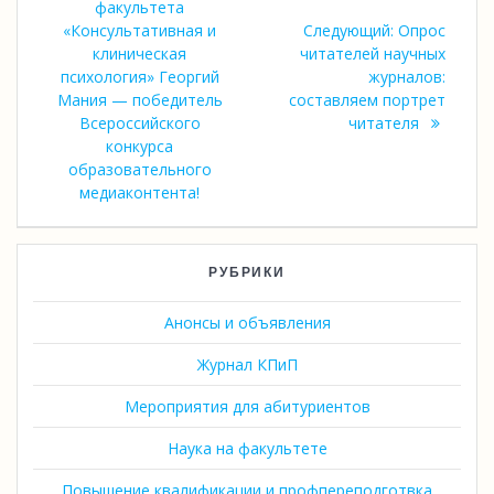
факультета
записям
Следующая
«Консультативная и
Следующий:
Опрос
запись:
клиническая
читателей научных
психология» Георгий
журналов:
Мания — победитель
составляем портрет
Всероссийского
читателя
конкурса
образовательного
медиаконтента!
РУБРИКИ
Анонсы и объявления
Журнал КПиП
Мероприятия для абитуриентов
Наука на факультете
Повышение квалификации и профпереподготвка