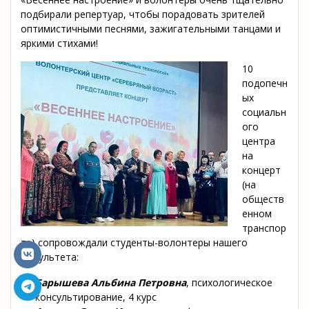
подбирали репертуар, чтобы порадовать зрителей
оптимистичными песнями, зажигательными танцами и
яркими стихами!
10
подопечн
ых
социальн
ого
центра
на
концерт
(на
обществ
енном
транспор
те) сопровождали студенты-волонтеры нашего
факультета:
Барышева Альбина Петровна
, психологическое
консультирование, 4 курс