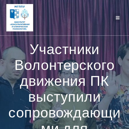
Перейти
к
контенту
Участники
Волонтерского
движения ПК
выступили
сопровождающи
ми для