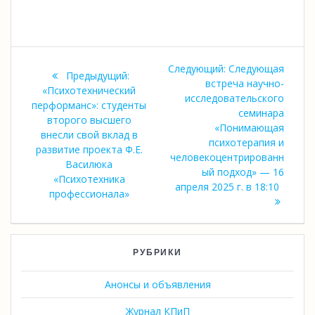
Навигация
Следующая
Следующий:
Следующая
Предыдущий:
по
запись:
встреча научно-
Предыдущая
«Психотехнический
исследовательского
запись:
перформанс»: студенты
записям
семинара
второго высшего
«Понимающая
внесли свой вклад в
психотерапия и
развитие проекта Ф.Е.
человекоцентрированн
Василюка
ый подход» — 16
«Психотехника
апреля 2025 г. в 18:10
профессионала»
РУБРИКИ
Анонсы и объявления
Журнал КПиП