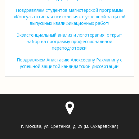
Поздравляем студентов магистерской программы
«Консультативная психология» с успешной защитой
выпускных квалификационных работ!
Экзистенциальный анализ и логотерапия: открыт
набор на программу профессиональной
переподготовки!
Поздравляем Анастасию Алексеевну Рахманину с
успешной защитой кандидатской диссертации!
г. Москва, ул. Сретенка, д. 29 (м. Сухаревская)