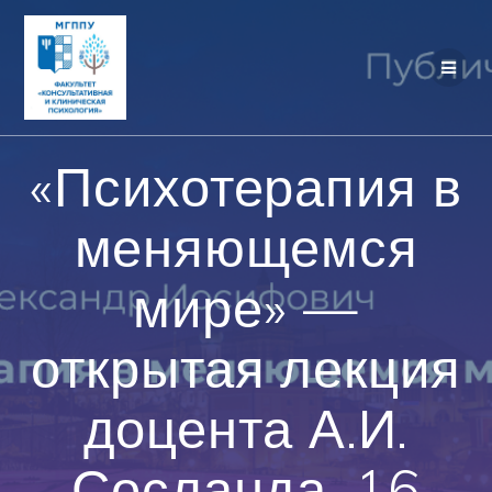
Перейти
к
контенту
«Психотерапия в
меняющемся
мире» —
открытая лекция
доцента А.И.
Сосланда, 16