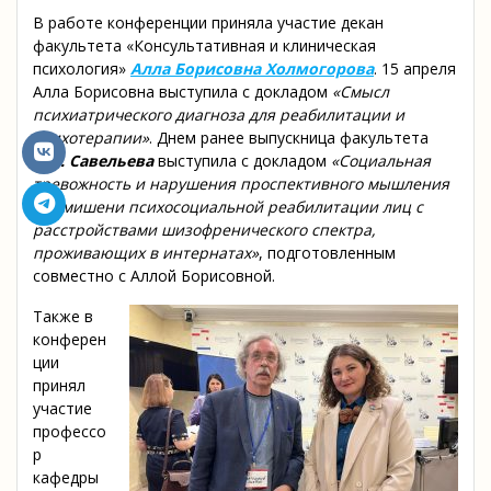
В работе конференции приняла участие декан
факультета «Консультативная и клиническая
психология»
Алла Борисовна Холмогорова
. 15 апреля
Алла Борисовна выступила с докладом
«Смысл
психиатрического диагноза для реабилитации и
психотерапии»
. Днем ранее выпускница факультета
Д.А. Савельева
выступила с докладом
«Социальная
тревожность и нарушения проспективного мышления
как мишени психосоциальной реабилитации лиц с
расстройствами шизофренического спектра,
проживающих в интернатах»
, подготовленным
совместно с Аллой Борисовной.
Также в
конферен
ции
принял
участие
профессо
р
кафедры