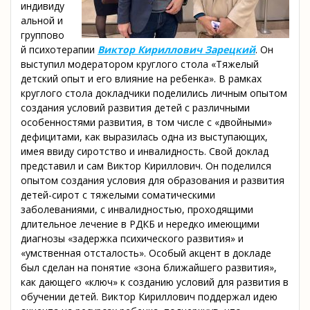
индивиду
альной и
группово
й психотерапии
Виктор Кириллович Зарецкий
. Он
выступил модератором круглого стола «Тяжелый
детский опыт и его влияние на ребенка». В рамках
круглого стола докладчики поделились личным опытом
создания условий развития детей с различными
особенностями развития, в том числе с «двойными»
дефицитами, как выразилась одна из выступающих,
имея ввиду сиротство и инвалидность. Свой доклад
представил и сам Виктор Кириллович. Он поделился
опытом создания условия для образования и развития
детей-сирот с тяжелыми соматическими
заболеваниями, с инвалидностью, проходящими
длительное лечение в РДКБ и нередко имеющими
диагнозы «задержка психического развития» и
«умственная отсталость». Особый акцент в докладе
был сделан на понятие «зона ближайшего развития»,
как дающего «ключ» к созданию условий для развития в
обучении детей. Виктор Кириллович поддержал идею