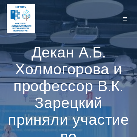
Перейти
к
контенту
Декан А.Б.
Холмогорова и
профессор В.К.
Зарецкий
приняли участие
во