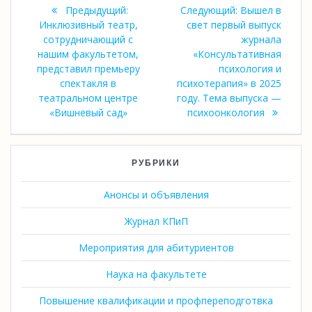
Навигация
Предыдущая
Следующая
Предыдущий:
Следующий:
Вышел в
по
запись:
запись:
Инклюзивный театр,
свет первый выпуск
сотрудничающий с
журнала
записям
нашим факультетом,
«Консультативная
представил премьеру
психология и
спектакля в
психотерапия» в 2025
театральном центре
году. Тема выпуска —
«Вишневый сад»
психоонкология
РУБРИКИ
Анонсы и объявления
Журнал КПиП
Мероприятия для абитуриентов
Наука на факультете
Повышение квалификации и профпереподготвка