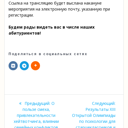
Ссылка на трансляцию будет выслана накануне
мероприятия на электронную почту, указанную при
регистрации.
Будем рады видеть вас в числе наших
абитуриентов!
Поделиться в социальных сетях
Навигация
Предыдущая
Следу
Предыдущий:
О
Следующий:
по
запись:
запись
пользе смеха,
Результаты XIII
привлекательности
Открытой Олимпиады
записям
хейтвотчинга, влиянии
по психологии для
семейных конфликтов
старшеклассников и