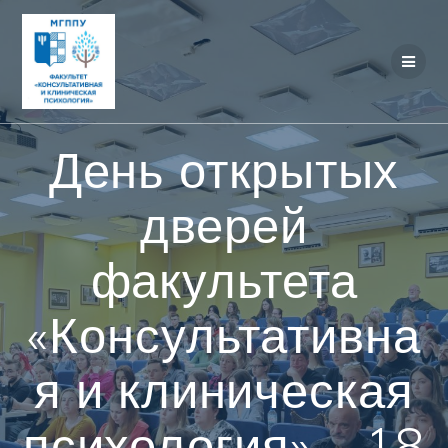
Перейти
к
контенту
День открытых
дверей
факультета
«Консультативна
я и клиническая
психология» – 18