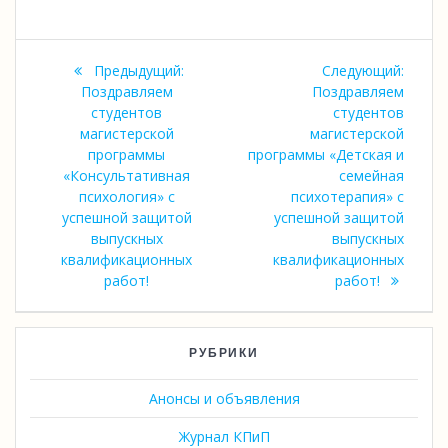
Навигация
Предыдущая
Следу
Предыдущий:
Следующий:
по
запись:
запись
Поздравляем
Поздравляем
студентов
студентов
записям
магистерской
магистерской
программы
программы «Детская и
«Консультативная
семейная
психология» с
психотерапия» с
успешной защитой
успешной защитой
выпускных
выпускных
квалификационных
квалификационных
работ!
работ!
РУБРИКИ
Анонсы и объявления
Журнал КПиП