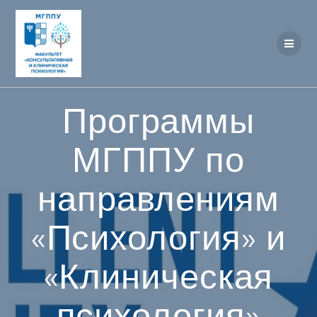
Перейти
к
контенту
Программы
МГППУ по
направлениям
«Психология» и
«Клиническая
психология»