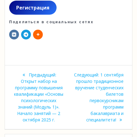
Регистрация
Поделиться в социальных сетях
Навигация
Предыдущая
Следующая
Предыдущий:
Следующий:
1 сентября
по
запись:
запись:
Открыт набор на
прошло традиционное
программу повышения
вручение студенческих
записям
квалификации «Основы
билетов
психологических
первокурсникам
знаний (Модуль 1)».
программ
Начало занятий — 2
бакалавриата и
октября 2025 г.
специалитета!