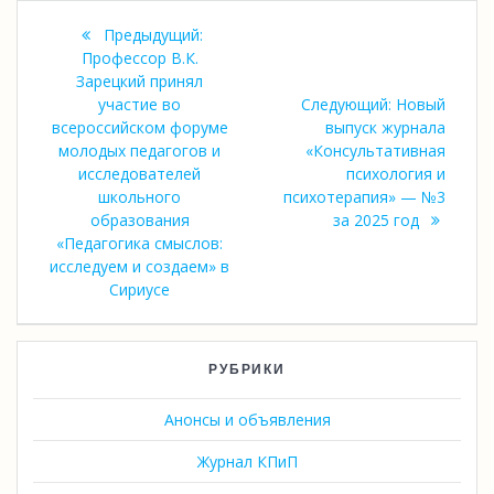
Навигация
Предыдущая
Предыдущий:
по
запись:
Профессор В.К.
Зарецкий принял
записям
Следующая
участие во
Следующий:
Новый
запись:
всероссийском форуме
выпуск журнала
молодых педагогов и
«Консультативная
исследователей
психология и
школьного
психотерапия» — №3
образования
за 2025 год
«Педагогика смыслов:
исследуем и создаем» в
Сириусе
РУБРИКИ
Анонсы и объявления
Журнал КПиП