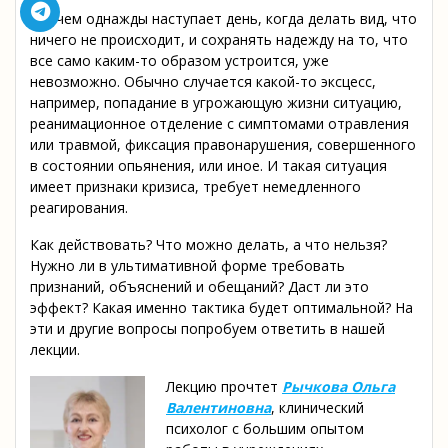
Причем однажды наступает день, когда делать вид, что
ничего не происходит, и сохранять надежду на то, что
все само каким-то образом устроится, уже
невозможно. Обычно случается какой-то эксцесс,
например, попадание в угрожающую жизни ситуацию,
реанимационное отделение с симптомами отравления
или травмой, фиксация правонарушения, совершенного
в состоянии опьянения, или иное. И такая ситуация
имеет признаки кризиса, требует немедленного
реагирования.
Как действовать? Что можно делать, а что нельзя?
Нужно ли в ультимативной форме требовать
признаний, объяснений и обещаний? Даст ли это
эффект? Какая именно тактика будет оптимальной? На
эти и другие вопросы попробуем ответить в нашей
лекции.
Лекцию прочтет
Рычкова Ольга
Валентиновна
, клинический
психолог с большим опытом